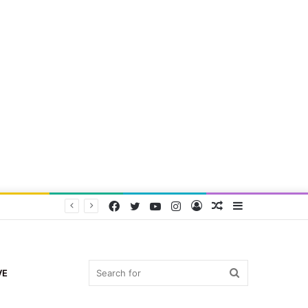
Facebook
Twitter
YouTube
Instagram
Log
Random
Sidebar
In
Article
Search
VE