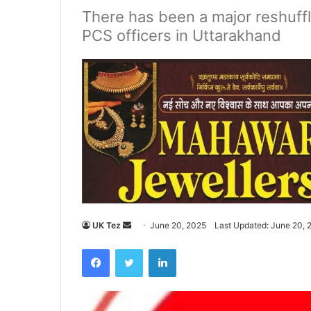
There has been a major reshuffle
PCS officers in Uttarakhand
UK Tez
S
June 20, 2025
Last Updated: June 20, 
e
Facebook
Twitter
LinkedIn
n
d
a
n