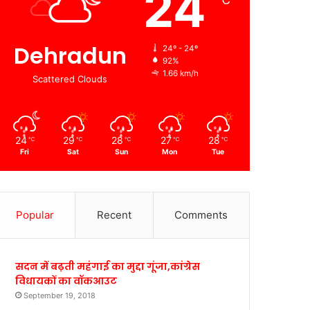
24
℃
Dehradun
24º - 24º
92%
1.66 km/h
Scattered Clouds
24
29
28
27
28
℃
℃
℃
℃
℃
Fri
Sat
Sun
Mon
Tue
Popular
Recent
Comments
सदन में बढ़ती महंगाई का मुद्दा गूंजा,कांग्रेस
विधायकों का वॉकआउट
September 19, 2018