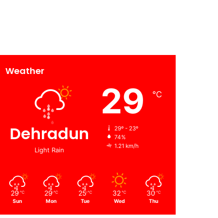
Weather
29
℃
Dehradun
29º - 23º
74%
1.21 km/h
Light Rain
29
29
25
32
30
℃
℃
℃
℃
℃
Sun
Mon
Tue
Wed
Thu