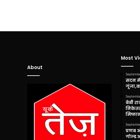
Most V
About
Septembe
सदन में
गूंजा,
Septembe
बेबी रा
निकेतन
मिष्ठान
Septembe
प्रणब 
गोल्ड 