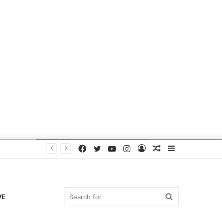
Facebook
Twitter
YouTube
Instagram
Log
Random
Sidebar
In
Article
Search
VE