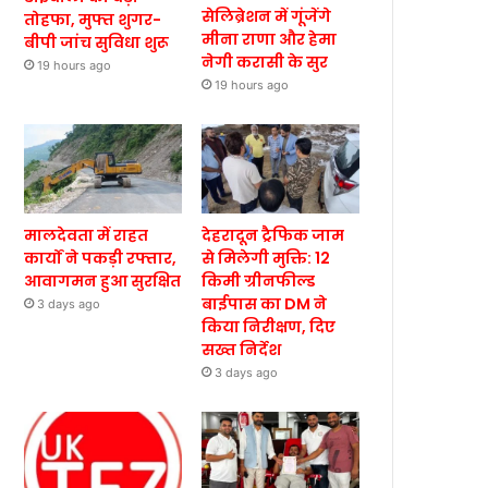
सेलिब्रेशन में गूंजेंगे
तोहफा, मुफ्त शुगर-
मीना राणा और हेमा
बीपी जांच सुविधा शुरू
नेगी करासी के सुर
19 hours ago
19 hours ago
मालदेवता में राहत
देहरादून ट्रैफिक जाम
कार्यों ने पकड़ी रफ्तार,
से मिलेगी मुक्ति: 12
आवागमन हुआ सुरक्षित
किमी ग्रीनफील्ड
बाईपास का DM ने
3 days ago
किया निरीक्षण, दिए
सख्त निर्देश
3 days ago