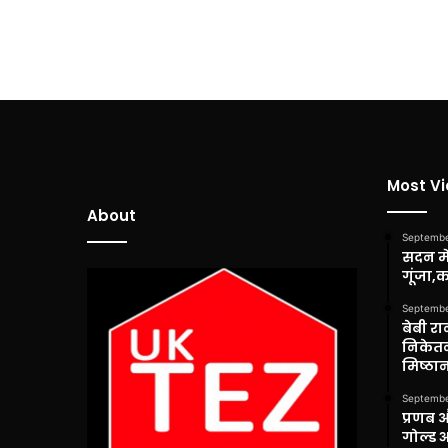
Most V
About
Septembe
सदन में
गूंजा,
Septembe
बेबी रा
निकेतन
मिष्ठान
Septembe
प्रणब 
गोल्ड 