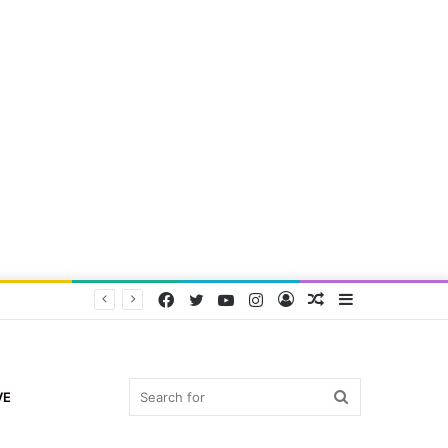
Facebook
Twitter
YouTube
Instagram
Log
Random
Sidebar
In
Article
Search
VE