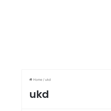
Home
/
ukd
ukd