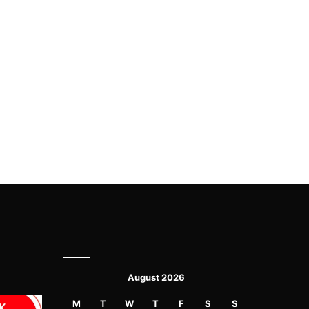
August 2026
M
T
W
T
F
S
S