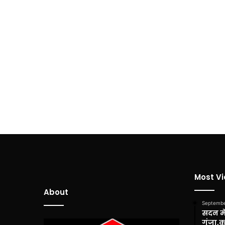
Most V
About
Septembe
सदन में
गूंजा,