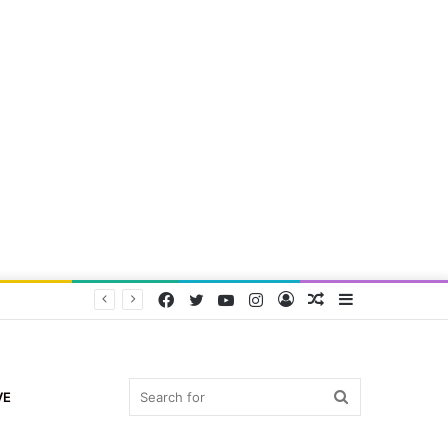
Facebook
Twitter
YouTube
Instagram
Log
Random
Sidebar
In
Article
Search
VE