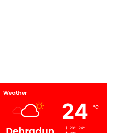
Weather
24
℃
Dehradun
29º - 24º