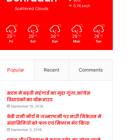
90%
0.76 km/h
Scattered Clouds
29
29
30
29
26
℃
℃
℃
℃
℃
Fri
Sat
Sun
Mon
Tue
Popular
Recent
Comments
सदन में बढ़ती महंगाई का मुद्दा गूंजा,कांग्रेस
विधायकों का वॉकआउट
September 19, 2018
बेबी रानी मौर्य ने जन्माष्टमी पर नारी निकेतन में
संवासिनियों को फल एवं मिष्ठान भेंट किया
September 3, 2018