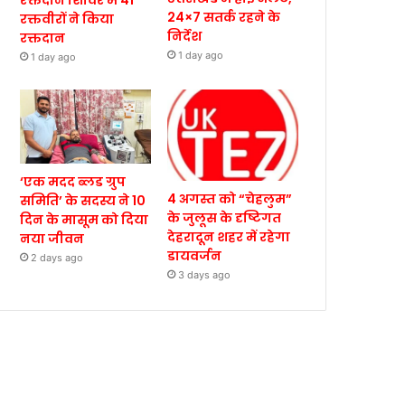
रक्तदान शिविर में 41
24×7 सतर्क रहने के
रक्तवीरों ने किया
निर्देश
रक्तदान
1 day ago
1 day ago
‘एक मदद ब्लड ग्रुप
4 अगस्त को “चेहलुम”
समिति’ के सदस्य ने 10
के जुलूस के दृष्टिगत
दिन के मासूम को दिया
देहरादून शहर में रहेगा
नया जीवन
डायवर्जन
2 days ago
3 days ago