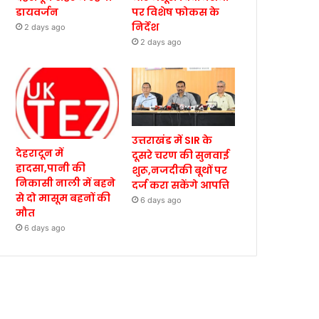
डायवर्जन
पर विशेष फोकस के
निर्देश
2 days ago
2 days ago
उत्तराखंड में SIR के
देहरादून में
दूसरे चरण की सुनवाई
हादसा,पानी की
शुरू,नजदीकी बूथों पर
निकासी नाली में बहने
दर्ज करा सकेंगे आपत्ति
से दो मासूम बहनों की
6 days ago
मौत
6 days ago