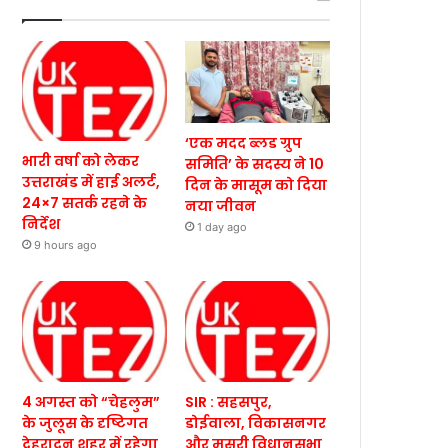
‘एक मदद ब्लड ग्रुप
भारी वर्षा को लेकर
समिति’ के सदस्य ने 10
उत्तराखंड में हाई अलर्ट,
दिन के मासूम को दिया
24×7 सतर्क रहने के
नया जीवन
निर्देश
1 day ago
9 hours ago
4 अगस्त को “चेहलुम”
SIR : सहसपुर,
के जुलूस के दृष्टिगत
डोईवाला, विकासनगर
देहरादून शहर में रहेगा
और मसूरी विधानसभा