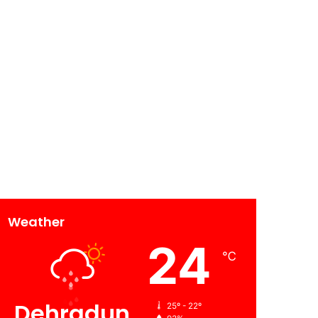
Weather
24
℃
Dehradun
25º - 22º