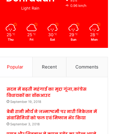
93%
0.96 km/h
Light Rain
25
25
30
29
28
℃
℃
℃
℃
℃
Thu
Fri
Sat
Sun
Mon
Popular
Recent
Comments
सदन में बढ़ती महंगाई का मुद्दा गूंजा,कांग्रेस
विधायकों का वॉकआउट
September 19, 2018
बेबी रानी मौर्य ने जन्माष्टमी पर नारी निकेतन में
संवासिनियों को फल एवं मिष्ठान भेंट किया
September 3, 2018