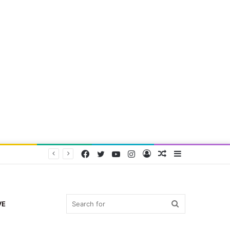
Facebook
Twitter
YouTube
Instagram
Log
Random
Sidebar
In
Article
Search
VE