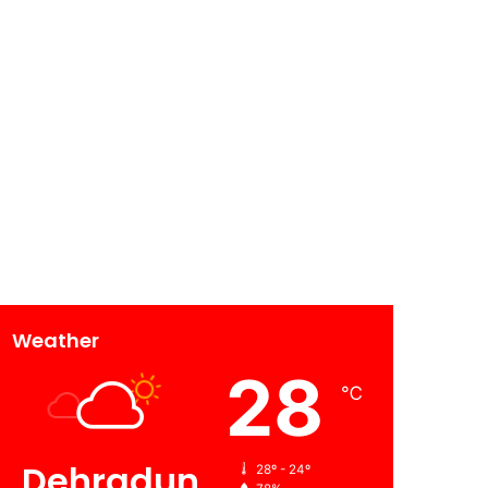
Weather
28
℃
Dehradun
28º - 24º