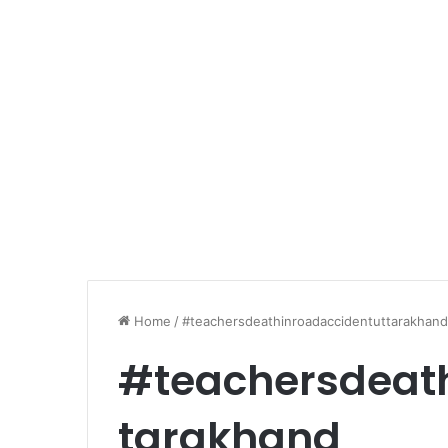
Home
/
#teachersdeathinroadaccidentuttarakhand
#teachersdeat
tarakhand