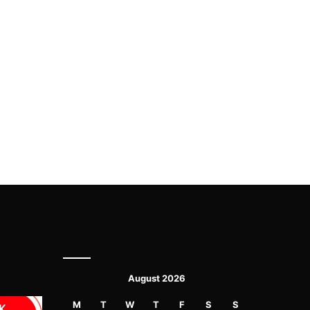
August 2026
M
T
W
T
F
S
S