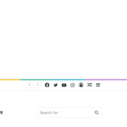
Facebook
Twitter
YouTube
Instagram
Log
Random
Sidebar
In
Article
Search
VE