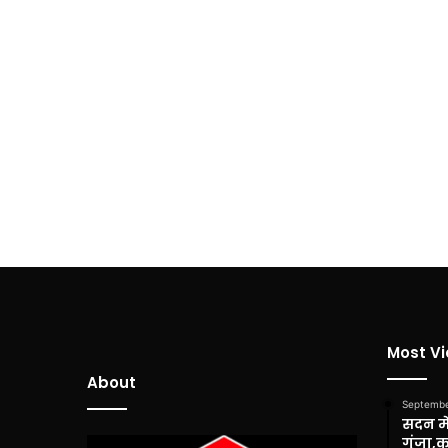
Most V
About
Septembe
सदन में
गूंजा,