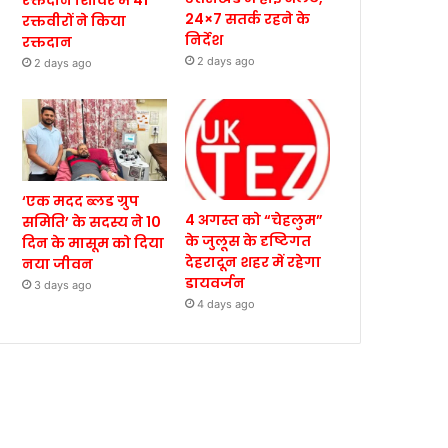
रक्तदान शिविर में 41
24×7 सतर्क रहने के
रक्तवीरों ने किया
निर्देश
रक्तदान
2 days ago
2 days ago
‘एक मदद ब्लड ग्रुप
4 अगस्त को “चेहलुम”
समिति’ के सदस्य ने 10
के जुलूस के दृष्टिगत
दिन के मासूम को दिया
देहरादून शहर में रहेगा
नया जीवन
डायवर्जन
3 days ago
4 days ago