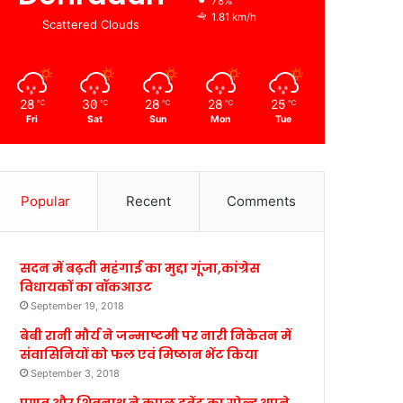
78%
1.81 km/h
Scattered Clouds
28
30
28
28
25
℃
℃
℃
℃
℃
Fri
Sat
Sun
Mon
Tue
Popular
Recent
Comments
सदन में बढ़ती महंगाई का मुद्दा गूंजा,कांग्रेस
विधायकों का वॉकआउट
September 19, 2018
बेबी रानी मौर्य ने जन्माष्टमी पर नारी निकेतन में
संवासिनियों को फल एवं मिष्ठान भेंट किया
September 3, 2018