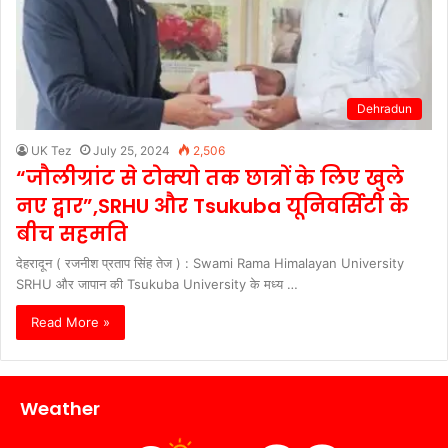
Dehradun
UK Tez
July 25, 2024
2,506
“जौलीग्रांट से टोक्यो तक छात्रों के लिए खुले
नए द्वार”,SRHU और Tsukuba यूनिवर्सिटी के
बीच सहमति
देहरादून ( रजनीश प्रताप सिंह तेज ) : Swami Rama Himalayan University
SRHU और जापान की Tsukuba University के मध्य …
Read More »
Weather