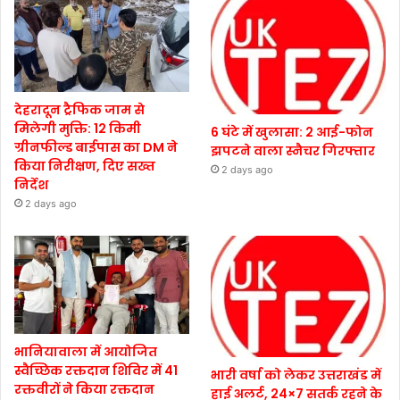
देहरादून ट्रैफिक जाम से
मिलेगी मुक्ति: 12 किमी
6 घंटे में खुलासा: 2 आई-फोन
ग्रीनफील्ड बाईपास का DM ने
झपटने वाला स्नैचर गिरफ्तार
किया निरीक्षण, दिए सख्त
2 days ago
निर्देश
2 days ago
भानियावाला में आयोजित
स्वैच्छिक रक्तदान शिविर में 41
भारी वर्षा को लेकर उत्तराखंड में
रक्तवीरों ने किया रक्तदान
हाई अलर्ट, 24×7 सतर्क रहने के