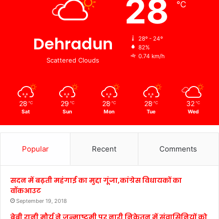
28
℃
Dehradun
28º - 24º
82%
0.74 km/h
Scattered Clouds
28
29
28
28
32
℃
℃
℃
℃
℃
Sat
Sun
Mon
Tue
Wed
Popular
Recent
Comments
सदन में बढ़ती महंगाई का मुद्दा गूंजा,कांग्रेस विधायकों का
वॉकआउट
September 19, 2018
बेबी रानी मौर्य ने जन्माष्टमी पर नारी निकेतन में संवासिनियों को