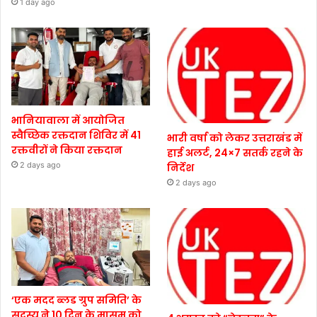
1 day ago
भानियावाला में आयोजित
स्वैच्छिक रक्तदान शिविर में 41
भारी वर्षा को लेकर उत्तराखंड में
रक्तवीरों ने किया रक्तदान
हाई अलर्ट, 24×7 सतर्क रहने के
2 days ago
निर्देश
2 days ago
‘एक मदद ब्लड ग्रुप समिति’ के
सदस्य ने 10 दिन के मासूम को