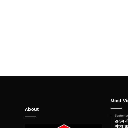
Most V
About
Septembe
सदन में
गूंजा,