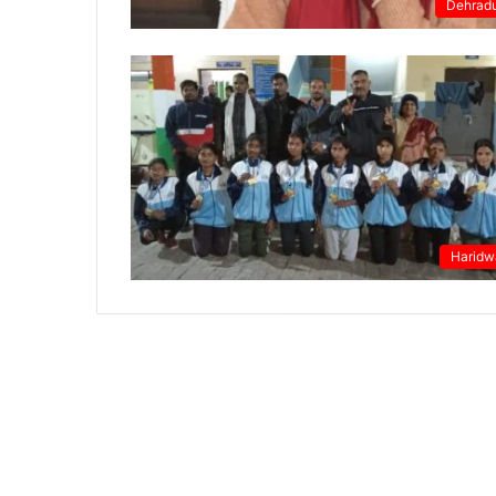
Dehrad
Haridw