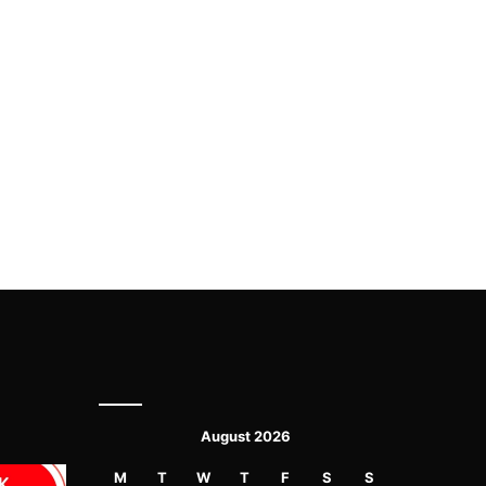
August 2026
M
T
W
T
F
S
S