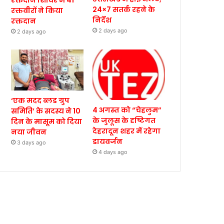
रक्तदान शिविर में 41
24×7 सतर्क रहने के
रक्तवीरों ने किया
निर्देश
रक्तदान
2 days ago
2 days ago
‘एक मदद ब्लड ग्रुप
4 अगस्त को “चेहलुम”
समिति’ के सदस्य ने 10
के जुलूस के दृष्टिगत
दिन के मासूम को दिया
देहरादून शहर में रहेगा
नया जीवन
डायवर्जन
3 days ago
4 days ago