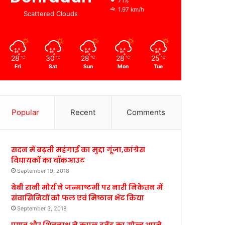
71%
1.97 km/h
Scattered Clouds
28
30
28
28
25
℃
℃
℃
℃
℃
Fri
Sat
Sun
Mon
Tue
Popular
Recent
Comments
सदन में बढ़ती महंगाई का मुद्दा गूंजा,कांग्रेस
विधायकों का वॉकआउट
September 19, 2018
बेबी रानी मौर्य ने जन्माष्टमी पर नारी निकेतन में
संवासिनियों को फल एवं मिष्ठान भेंट किया
September 3, 2018