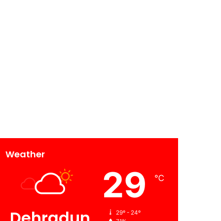
Weather
29
℃
Dehradun
29º - 24º