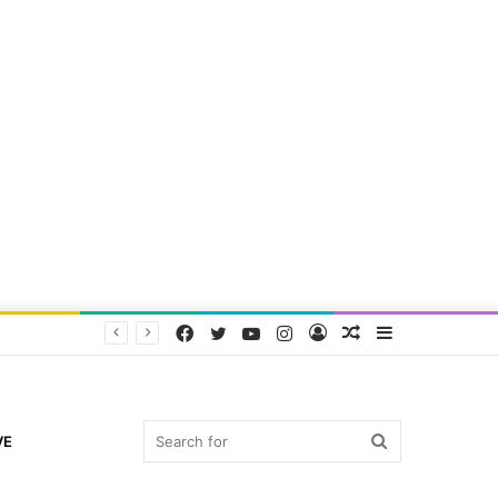
Facebook
Twitter
YouTube
Instagram
Log
Random
Sidebar
In
Article
Search
VE