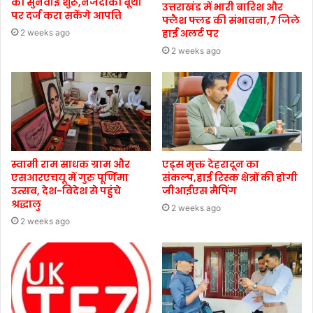
की सुनवाई शुरू,नजदीकी बूथों
उत्तराखंड में भारी बारिश और
पर दर्ज करा सकेंगे आपत्ति
फ्लैश फ्लड की संभावना,7 जिले
हाई अलर्ट पर
2 weeks ago
2 weeks ago
स्वामी राम साधक ग्राम और
एड्स मुक्त देहरादून का
एसआरएचयू में गुरु पूर्णिमा
संकल्प,हाई रिस्क क्षेत्रों की होगी
उत्सव, देश-विदेश से पहुंचे
जीआईएस मैपिंग
श्रद्धालु
2 weeks ago
2 weeks ago