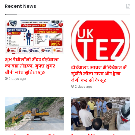
Recent News
शुभ पैथोलॉजी सेंटर डोईवाला
का बड़ा तोहफा, मुफ्त शुगर-
डोईवाला: सावन सेलिब्रेशन में
बीपी जांच सुविधा शुरू
गूंजेंगे मीना राणा और हेमा
2 days ago
नेगी करासी के सुर
2 days ago