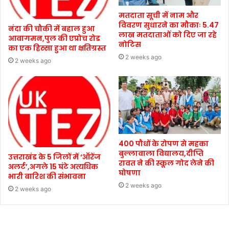
मतदाता सूची में नाम और
विवरण सुधारने का मौकाः 5.47
नंदा की चौकी में बहाल हुआ
लाख मतदाताओं को दिए जा रहे
आवागमन,पुल की एप्रोच रोड
नोटिस
का एक हिस्सा हुआ था क्षतिग्रस्त
2 weeks ago
2 weeks ago
400 पौधों के रोपण से महका
बुल्लावाला विद्यालय,दीप्ति
उत्तराखंड के 5 जिलों में ‘ऑरेंज
रावत ने की स्कूल गोद लेने की
अलर्ट’,अगले 15 घंटे अत्यधिक
घोषणा
भारी बारिश की संभावना
2 weeks ago
2 weeks ago