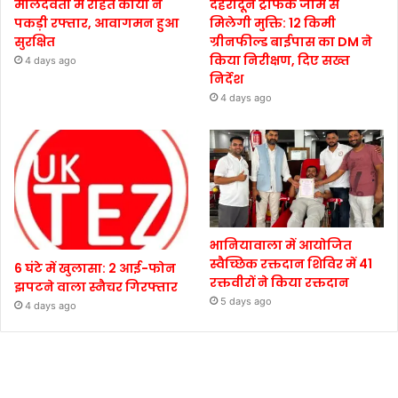
मालदेवता में राहत कार्यों ने
देहरादून ट्रैफिक जाम से
पकड़ी रफ्तार, आवागमन हुआ
मिलेगी मुक्ति: 12 किमी
सुरक्षित
ग्रीनफील्ड बाईपास का DM ने
किया निरीक्षण, दिए सख्त
4 days ago
निर्देश
4 days ago
भानियावाला में आयोजित
स्वैच्छिक रक्तदान शिविर में 41
6 घंटे में खुलासा: 2 आई-फोन
रक्तवीरों ने किया रक्तदान
झपटने वाला स्नैचर गिरफ्तार
5 days ago
4 days ago