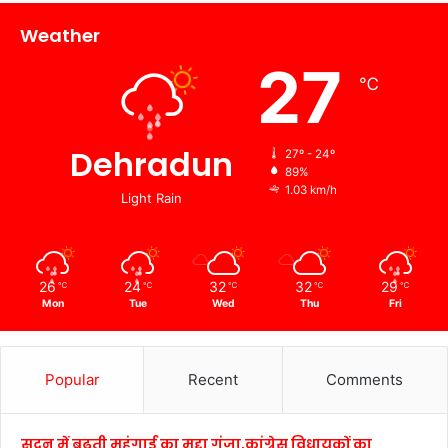
Weather
27
℃
Dehradun
27º - 24º
89%
1.03 km/h
Light Rain
26
24
32
32
29
℃
℃
℃
℃
℃
Mon
Tue
Wed
Thu
Fri
Popular
Recent
Comments
सदन में बढ़ती महंगाई का मुद्दा गूंजा,कांग्रेस विधायकों का