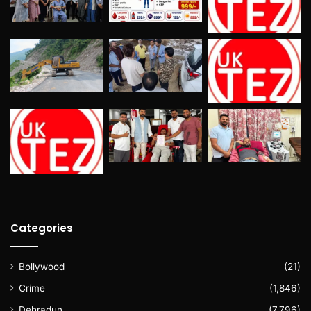
Categories
Bollywood
(21)
Crime
(1,846)
Dehradun
(7,796)