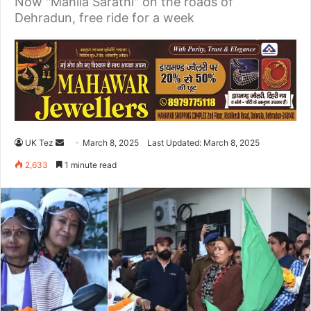
Now "Mahila Sarathi" on the roads of
Dehradun, free ride for a week
UK Tez
S
March 8, 2025
Last Updated: March 8, 2025
e
2,633
1 minute read
n
d
a
n
e
m
a
i
l