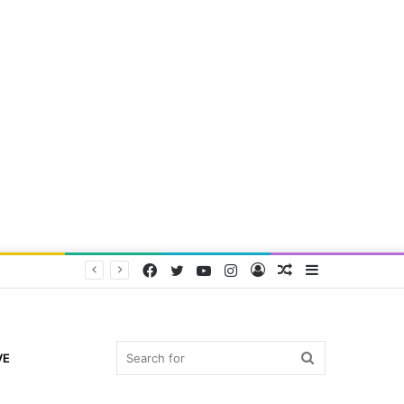
Facebook
Twitter
YouTube
Instagram
Log
Random
Sidebar
In
Article
Search
VE