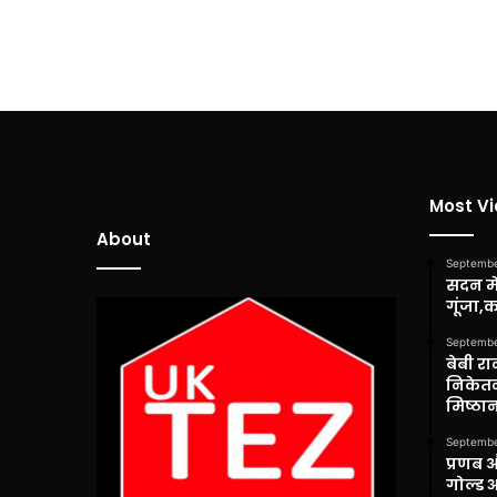
Most V
About
Septembe
सदन में
गूंजा,
Septembe
बेबी रा
निकेतन
मिष्ठान
Septembe
प्रणब 
गोल्ड 