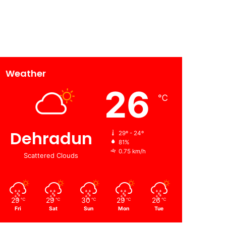
Weather
26
℃
Dehradun
29º - 24º
81%
0.75 km/h
Scattered Clouds
29
29
30
29
26
℃
℃
℃
℃
℃
Fri
Sat
Sun
Mon
Tue