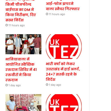
आई-फोन झपटने
किमी ग्रीनफील्ड
वाला स्नैचर गिरफ्तार
बाईपास का DM ने
किया निरीक्षण, दिए
11 hours ago
सख्त निर्देश
11 hours ago
भानियावाला में
भारी वर्षा को लेकर
आयोजित स्वैच्छिक
उत्तराखंड में हाई अलर्ट,
रक्तदान शिविर में 41
24×7 सतर्क रहने के
रक्तवीरों ने किया
निर्देश
रक्तदान
1 day ago
1 day ago