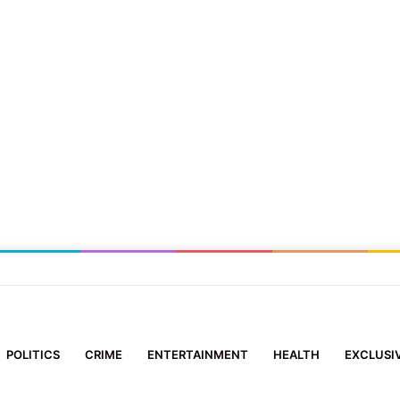
्रुप समिति’ के सदस्य ने 10 दिन के मासूम को दिया नया जीवन
POLITICS
CRIME
ENTERTAINMENT
HEALTH
EXCLUSI