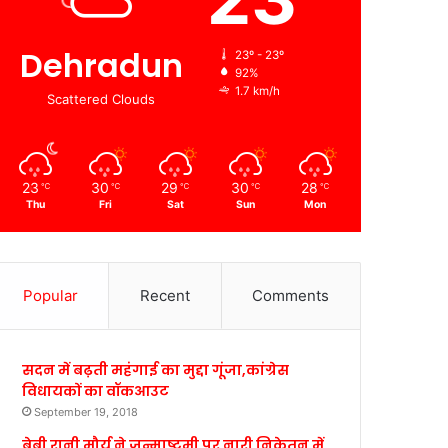
Dehradun
23º - 23º
92%
1.7 km/h
Scattered Clouds
23
30
29
30
28
℃
℃
℃
℃
℃
Thu
Fri
Sat
Sun
Mon
Popular
Recent
Comments
सदन में बढ़ती महंगाई का मुद्दा गूंजा,कांग्रेस
विधायकों का वॉकआउट
September 19, 2018
बेबी रानी मौर्य ने जन्माष्टमी पर नारी निकेतन में