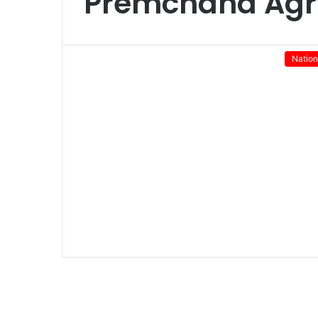
Premchand Agr
Nation