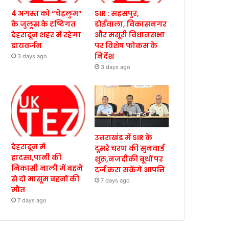
4 अगस्त को “चेहलुम”
SIR : सहसपुर,
के जुलूस के दृष्टिगत
डोईवाला, विकासनगर
देहरादून शहर में रहेगा
और मसूरी विधानसभा
डायवर्जन
पर विशेष फोकस के
निर्देश
3 days ago
3 days ago
उत्तराखंड में SIR के
देहरादून में
दूसरे चरण की सुनवाई
हादसा,पानी की
शुरू,नजदीकी बूथों पर
निकासी नाली में बहने
दर्ज करा सकेंगे आपत्ति
से दो मासूम बहनों की
7 days ago
मौत
7 days ago