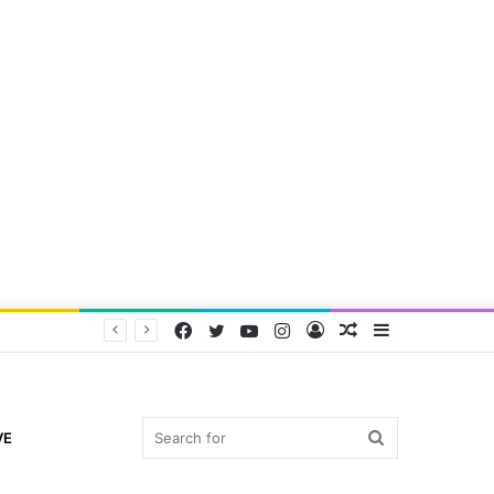
Facebook
Twitter
YouTube
Instagram
Log
Random
Sidebar
In
Article
Search
VE