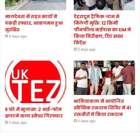
मालदेवता में राहत कार्यों ने
देहरादून ट्रैफिक जाम से
पकड़ी रफ्तार, आवागमन हुआ
मिलेगी मुक्ति: 12 किमी
सुरक्षित
ग्रीनफील्ड बाईपास का DM ने
किया निरीक्षण, दिए सख्त
3 days ago
निर्देश
3 days ago
भानियावाला में आयोजित
स्वैच्छिक रक्तदान शिविर में 41
6 घंटे में खुलासा: 2 आई-फोन
रक्तवीरों ने किया रक्तदान
झपटने वाला स्नैचर गिरफ्तार
4 days ago
3 days ago