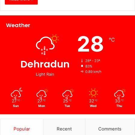
Weather
28
℃
Dehradun
28º - 23º
83%
0.89 km/h
Light Rain
27
27
25
32
30
℃
℃
℃
℃
℃
Sun
Mon
Tue
Wed
Thu
Popular
Recent
Comments