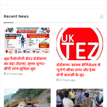
Recent News
शुभ पैथोलॉजी सेंटर डोईवाला
का बड़ा तोहफा, मुफ्त शुगर-
डोईवाला: सावन सेलिब्रेशन में
बीपी जांच सुविधा शुरू
गूंजेंगे मीना राणा और हेमा
21 hours ago
नेगी करासी के सुर
21 hours ago