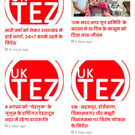
‘एक मदद ब्लड ग्रुप समिति’ के
सदस्य ने 10 दिन के मासूम को
भारी वर्षा को लेकर उत्तराखंड में
दिया नया जीवन
हाई अलर्ट, 24×7 सतर्क रहने के
2 days ago
निर्देश
12 hours ago
4 अगस्त को “चेहलुम” के
SIR : सहसपुर, डोईवाला,
जुलूस के दृष्टिगत देहरादून
विकासनगर और मसूरी
शहर में रहेगा डायवर्जन
विधानसभा पर विशेष फोकस
के निर्देश
3 days ago
3 days ago