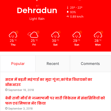
Dehradun
25º - 22º
93%
0.89 km/h
Light Rain
25
25
30
29
28
℃
℃
℃
℃
℃
Thu
Fri
Sat
Sun
Mon
Popular
Recent
Comments
सदन में बढ़ती महंगाई का मुद्दा गूंजा,कांग्रेस विधायकों का
वॉकआउट
September 19, 2018
बेबी रानी मौर्य ने जन्माष्टमी पर नारी निकेतन में संवासिनियों को
फल एवं मिष्ठान भेंट किया
September 3, 2018