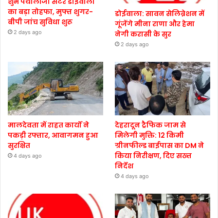
शुभ पैथोलॉजी सेंटर डोईवाला
का बड़ा तोहफा, मुफ्त शुगर-
डोईवाला: सावन सेलिब्रेशन में
बीपी जांच सुविधा शुरू
गूंजेंगे मीना राणा और हेमा
2 days ago
नेगी करासी के सुर
2 days ago
मालदेवता में राहत कार्यों ने
देहरादून ट्रैफिक जाम से
पकड़ी रफ्तार, आवागमन हुआ
मिलेगी मुक्ति: 12 किमी
सुरक्षित
ग्रीनफील्ड बाईपास का DM ने
किया निरीक्षण, दिए सख्त
4 days ago
निर्देश
4 days ago