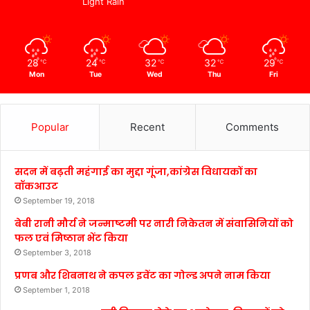
Light Rain
28
24
32
32
29
℃
℃
℃
℃
℃
Mon
Tue
Wed
Thu
Fri
Popular
Recent
Comments
सदन में बढ़ती महंगाई का मुद्दा गूंजा,कांग्रेस विधायकों का
वॉकआउट
September 19, 2018
बेबी रानी मौर्य ने जन्माष्टमी पर नारी निकेतन में संवासिनियों को
फल एवं मिष्ठान भेंट किया
September 3, 2018
प्रणब और शिबनाथ ने कपल इवेंट का गोल्ड अपने नाम किया
September 1, 2018