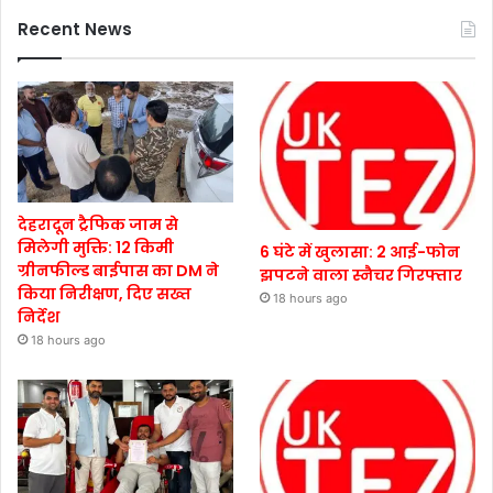
Recent News
देहरादून ट्रैफिक जाम से
मिलेगी मुक्ति: 12 किमी
6 घंटे में खुलासा: 2 आई-फोन
ग्रीनफील्ड बाईपास का DM ने
झपटने वाला स्नैचर गिरफ्तार
किया निरीक्षण, दिए सख्त
18 hours ago
निर्देश
18 hours ago