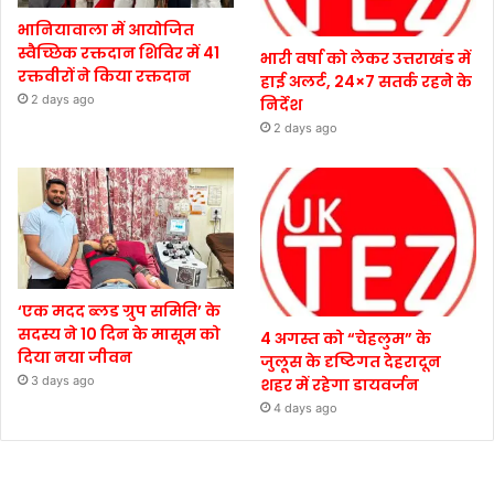
भानियावाला में आयोजित
स्वैच्छिक रक्तदान शिविर में 41
भारी वर्षा को लेकर उत्तराखंड में
रक्तवीरों ने किया रक्तदान
हाई अलर्ट, 24×7 सतर्क रहने के
2 days ago
निर्देश
2 days ago
‘एक मदद ब्लड ग्रुप समिति’ के
सदस्य ने 10 दिन के मासूम को
4 अगस्त को “चेहलुम” के
दिया नया जीवन
जुलूस के दृष्टिगत देहरादून
3 days ago
शहर में रहेगा डायवर्जन
4 days ago