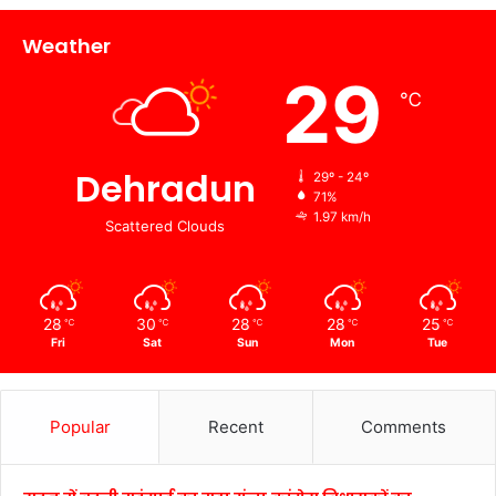
Weather
29
℃
Dehradun
29º - 24º
71%
1.97 km/h
Scattered Clouds
28
30
28
28
25
℃
℃
℃
℃
℃
Fri
Sat
Sun
Mon
Tue
Popular
Recent
Comments