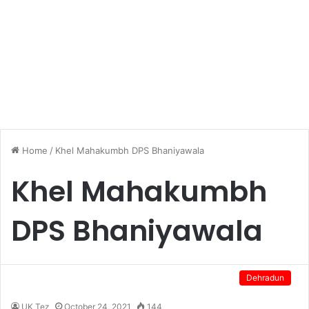
Home
/
Khel Mahakumbh DPS Bhaniyawala
Khel Mahakumbh
DPS Bhaniyawala
Dehradun
UK Tez
October 24, 2021
144