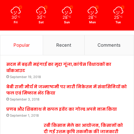
30
30
28
28
25
℃
℃
℃
℃
℃
Fri
Sat
Sun
Mon
Tue
Popular
Recent
Comments
सदन में बढ़ती महंगाई का मुद्दा गूंजा,कांग्रेस विधायकों का
वॉकआउट
September 19, 2018
बेबी रानी मौर्य ने जन्माष्टमी पर नारी निकेतन में संवासिनियों को
फल एवं मिष्ठान भेंट किया
September 3, 2018
प्रणब और शिबनाथ ने कपल इवेंट का गोल्ड अपने नाम किया
September 1, 2018
रबी किसान मेले का आयोजन, किसानों को
दी गई उत्तम कृषि तकनीक की जानकारी