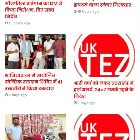
ग्रीनफील्ड बाईपास का DM ने
झपटने वाला स्नैचर गिरफ्तार
किया निरीक्षण, दिए सख्त
15 hours ago
निर्देश
15 hours ago
भानियावाला में आयोजित
स्वैच्छिक रक्तदान शिविर में 41
भारी वर्षा को लेकर उत्तराखंड में
रक्तवीरों ने किया रक्तदान
हाई अलर्ट, 24×7 सतर्क रहने के
2 days ago
निर्देश
2 days ago