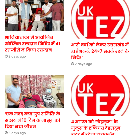
भानियावाला में आयोजित
स्वैच्छिक रक्तदान शिविर में 41
भारी वर्षा को लेकर उत्तराखंड में
रक्तवीरों ने किया रक्तदान
हाई अलर्ट, 24×7 सतर्क रहने के
2 days ago
निर्देश
2 days ago
‘एक मदद ब्लड ग्रुप समिति’ के
सदस्य ने 10 दिन के मासूम को
4 अगस्त को “चेहलुम” के
दिया नया जीवन
जुलूस के दृष्टिगत देहरादून
3 days ago
शहर में रहेगा डायवर्जन