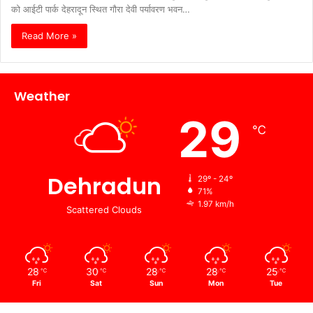
को आईटी पार्क देहरादून स्थित गौरा देवी पर्यावरण भवन…
Read More »
Weather
29
℃
Dehradun
29º - 24º
71%
1.97 km/h
Scattered Clouds
28
30
28
28
25
℃
℃
℃
℃
℃
Fri
Sat
Sun
Mon
Tue