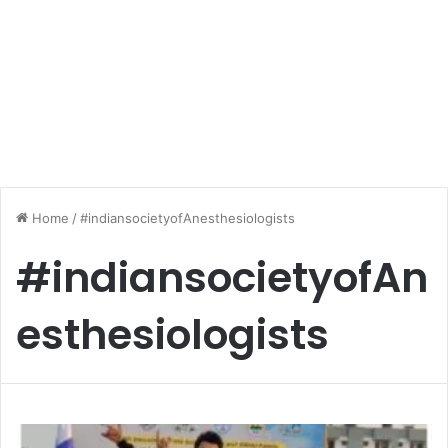
Home
/
#indiansocietyofAnesthesiologists
#indiansocietyofAn
esthesiologists