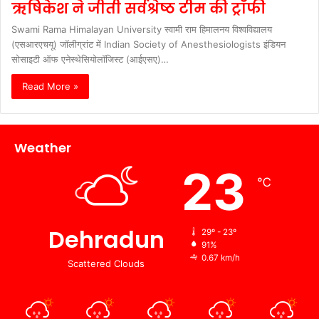
ऋषिकेश ने जीती सर्वश्रेष्ठ टीम की ट्रॉफी
Swami Rama Himalayan University स्वामी राम हिमालनय विश्वविद्यालय
(एसआरएचयू) जॉलीग्रांट में Indian Society of Anesthesiologists इंडियन
सोसाइटी ऑफ एनेस्थेसियोलॉजिस्ट (आईएसए)…
Read More »
Weather
23
℃
Dehradun
29º - 23º
91%
0.67 km/h
Scattered Clouds