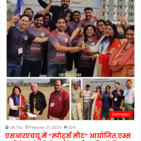
Dehradun
UK Tez
February 21, 2023
204
एसआरएचयू में “स्पोर्ट्स मीट” आयोजित,एम्स