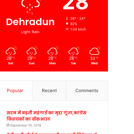
28
Dehradun
28º - 24º
82%
1.04 km/h
Light Rain
28
29
28
28
32
℃
℃
℃
℃
℃
Sat
Sun
Mon
Tue
Wed
Popular
Recent
Comments
सदन में बढ़ती महंगाई का मुद्दा गूंजा,कांग्रेस
विधायकों का वॉकआउट
September 19, 2018