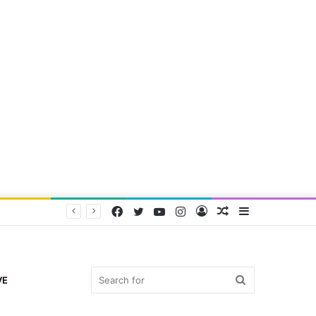
Facebook
Twitter
YouTube
Instagram
Log
Random
Sidebar
In
Article
Search
VE