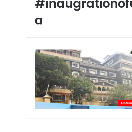
#inaugrationo
a
Nation