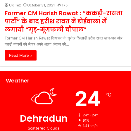
UK Tez
October 31, 2021
175
Former CM Harish Rawat : “ककड़ी-रायता
पार्टी” के बाद हरीश रावत ने डोईवाला में
लगायी “गुड़-मूंगफली चौपाल”
Former CM Harish Rawat सियासत के धुरंदर खिलाड़ी हरीश रावत खान-पान और
पहाड़ी व्यंजनों को लेकर अपने अलग अंदाज की…
Read More »
Weather
24
℃
Dehradun
24º - 24º
91%
1.41 km/h
Scattered Clouds