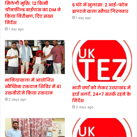
मिलेगी मुक्ति: 12 किमी
6 घंटे में खुलासा: 2 आई-फोन
ग्रीनफील्ड बाईपास का DM ने
झपटने वाला स्नैचर गिरफ्तार
किया निरीक्षण, दिए सख्त
1 day ago
निर्देश
1 day ago
भानियावाला में आयोजित
स्वैच्छिक रक्तदान शिविर में 41
भारी वर्षा को लेकर उत्तराखंड में
रक्तवीरों ने किया रक्तदान
हाई अलर्ट, 24×7 सतर्क रहने के
2 days ago
निर्देश
2 days ago