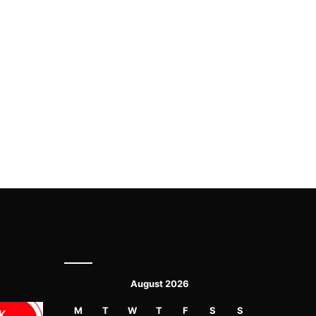
August 2026
M
T
W
T
F
S
S