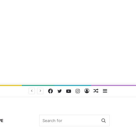
Facebook
Twitter
YouTube
Instagram
Log
Random
Sidebar
In
Article
Search
VE