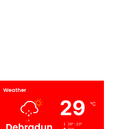
Weather
29
℃
Dehradun
29º - 23º