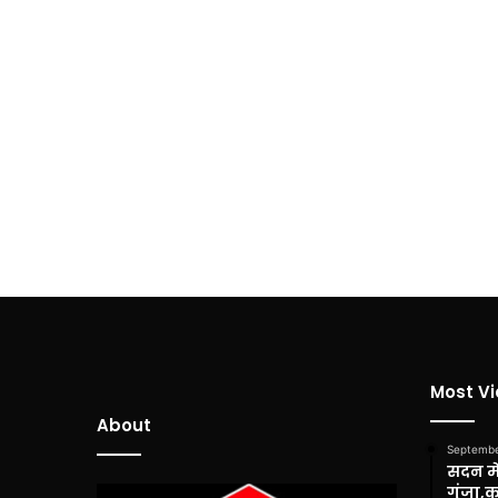
Most V
About
Septembe
सदन में
गूंजा,