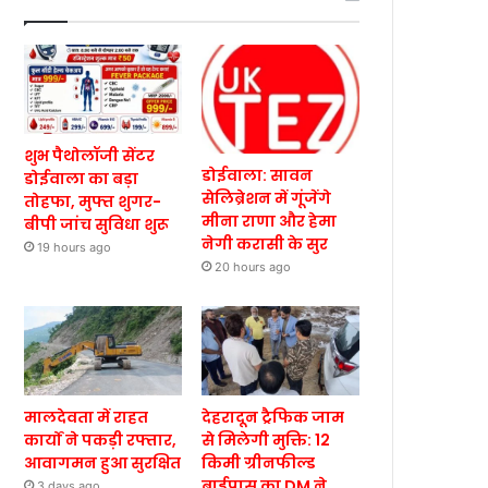
शुभ पैथोलॉजी सेंटर
डोईवाला: सावन
डोईवाला का बड़ा
सेलिब्रेशन में गूंजेंगे
तोहफा, मुफ्त शुगर-
मीना राणा और हेमा
बीपी जांच सुविधा शुरू
नेगी करासी के सुर
19 hours ago
20 hours ago
मालदेवता में राहत
देहरादून ट्रैफिक जाम
कार्यों ने पकड़ी रफ्तार,
से मिलेगी मुक्ति: 12
आवागमन हुआ सुरक्षित
किमी ग्रीनफील्ड
बाईपास का DM ने
3 days ago