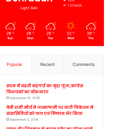
74%
1.21 km/h
Light Rain
29
29
25
32
30
℃
℃
℃
℃
℃
Sun
Mon
Tue
Wed
Thu
Popular
Recent
Comments
सदन में बढ़ती महंगाई का मुद्दा गूंजा,कांग्रेस
विधायकों का वॉकआउट
September 19, 2018
बेबी रानी मौर्य ने जन्माष्टमी पर नारी निकेतन में
संवासिनियों को फल एवं मिष्ठान भेंट किया
September 3, 2018