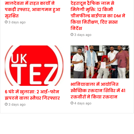
मालदेवता में राहत कार्यों ने
देहरादून ट्रैफिक जाम से
पकड़ी रफ्तार, आवागमन हुआ
मिलेगी मुक्ति: 12 किमी
सुरक्षित
ग्रीनफील्ड बाईपास का DM ने
किया निरीक्षण, दिए सख्त
3 days ago
निर्देश
3 days ago
भानियावाला में आयोजित
स्वैच्छिक रक्तदान शिविर में 41
6 घंटे में खुलासा: 2 आई-फोन
रक्तवीरों ने किया रक्तदान
झपटने वाला स्नैचर गिरफ्तार
4 days ago
3 days ago