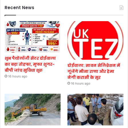
Recent News
शुभ पैथोलॉजी सेंटर डोईवाला
का बड़ा तोहफा, मुफ्त शुगर-
डोईवाला: सावन सेलिब्रेशन में
बीपी जांच सुविधा शुरू
गूंजेंगे मीना राणा और हेमा
16 hours ago
नेगी करासी के सुर
16 hours ago