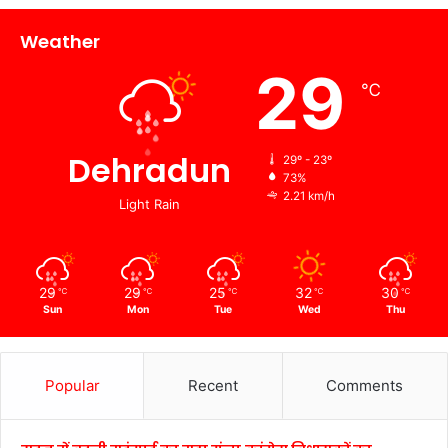
Weather
29
℃
Dehradun
29º - 23º
73%
2.21 km/h
Light Rain
29
29
25
32
30
℃
℃
℃
℃
℃
Sun
Mon
Tue
Wed
Thu
Popular
Recent
Comments