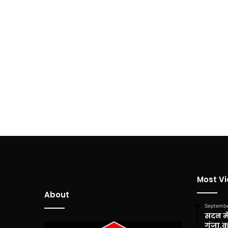
Most V
About
Septembe
सदन में
गूंजा,