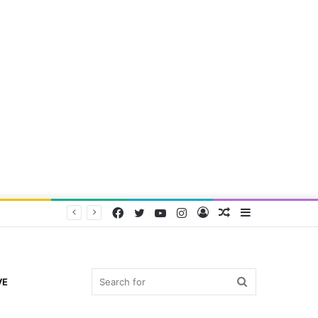
Facebook
Twitter
YouTube
Instagram
Log
Random
Sidebar
In
Article
Search
VE