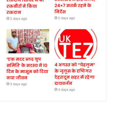
रक्तदान शिविर में 41
24×7 सतर्क रहने के
रक्तवीरों ने किया
निर्देश
रक्तदान
2 days ago
2 days ago
‘एक मदद ब्लड ग्रुप
4 अगस्त को “चेहलुम”
समिति’ के सदस्य ने 10
के जुलूस के दृष्टिगत
दिन के मासूम को दिया
देहरादून शहर में रहेगा
नया जीवन
डायवर्जन
3 days ago
4 days ago