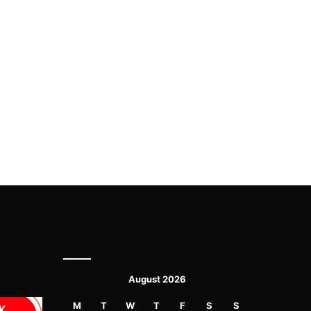
August 2026
M
T
W
T
F
S
S