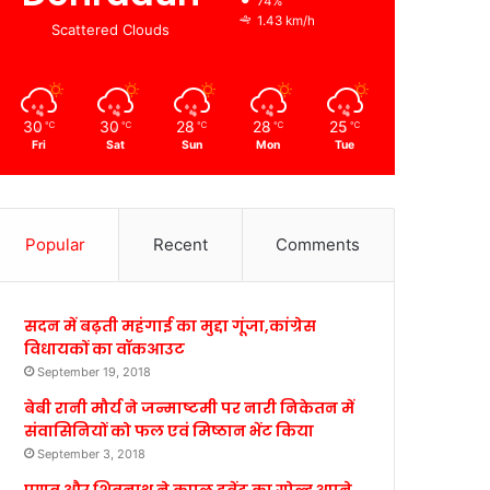
74%
1.43 km/h
Scattered Clouds
30
30
28
28
25
℃
℃
℃
℃
℃
Fri
Sat
Sun
Mon
Tue
Popular
Recent
Comments
सदन में बढ़ती महंगाई का मुद्दा गूंजा,कांग्रेस
विधायकों का वॉकआउट
September 19, 2018
बेबी रानी मौर्य ने जन्माष्टमी पर नारी निकेतन में
संवासिनियों को फल एवं मिष्ठान भेंट किया
September 3, 2018