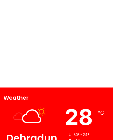
Weather
28
℃
Dehradun
30º - 24º