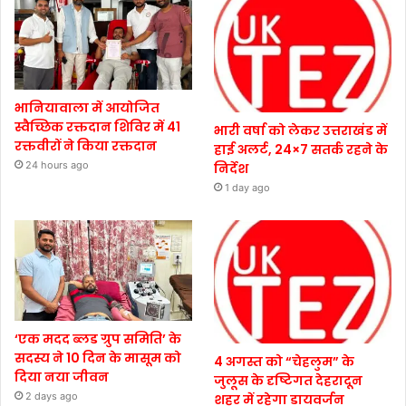
भानियावाला में आयोजित
स्वैच्छिक रक्तदान शिविर में 41
भारी वर्षा को लेकर उत्तराखंड में
रक्तवीरों ने किया रक्तदान
हाई अलर्ट, 24×7 सतर्क रहने के
24 hours ago
निर्देश
1 day ago
‘एक मदद ब्लड ग्रुप समिति’ के
सदस्य ने 10 दिन के मासूम को
4 अगस्त को “चेहलुम” के
दिया नया जीवन
जुलूस के दृष्टिगत देहरादून
2 days ago
शहर में रहेगा डायवर्जन