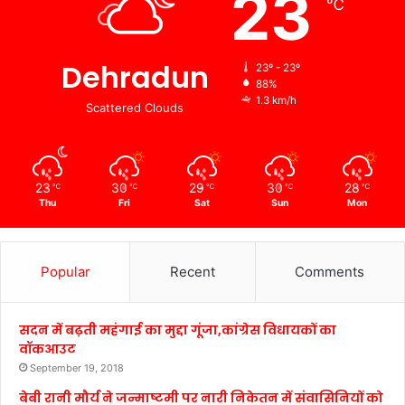
23
℃
Dehradun
23º - 23º
88%
1.3 km/h
Scattered Clouds
23
30
29
30
28
℃
℃
℃
℃
℃
Thu
Fri
Sat
Sun
Mon
Popular
Recent
Comments
सदन में बढ़ती महंगाई का मुद्दा गूंजा,कांग्रेस विधायकों का
वॉकआउट
September 19, 2018
बेबी रानी मौर्य ने जन्माष्टमी पर नारी निकेतन में संवासिनियों को