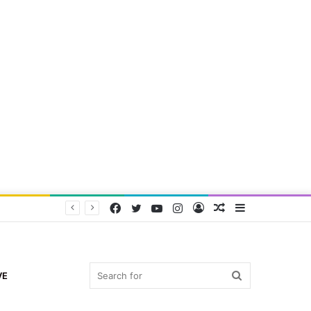
Facebook
Twitter
YouTube
Instagram
Log
Random
Sidebar
In
Article
Search
VE