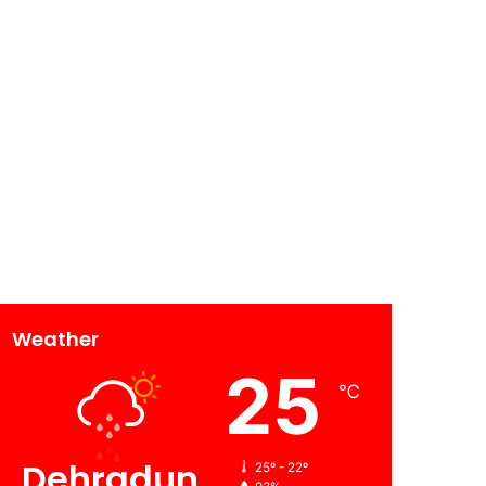
Weather
25
℃
Dehradun
25º - 22º