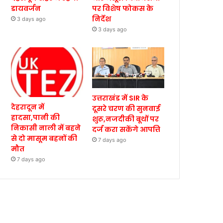
डायवर्जन
पर विशेष फोकस के
निर्देश
3 days ago
3 days ago
उत्तराखंड में SIR के
देहरादून में
दूसरे चरण की सुनवाई
हादसा,पानी की
शुरू,नजदीकी बूथों पर
निकासी नाली में बहने
दर्ज करा सकेंगे आपत्ति
से दो मासूम बहनों की
7 days ago
मौत
7 days ago