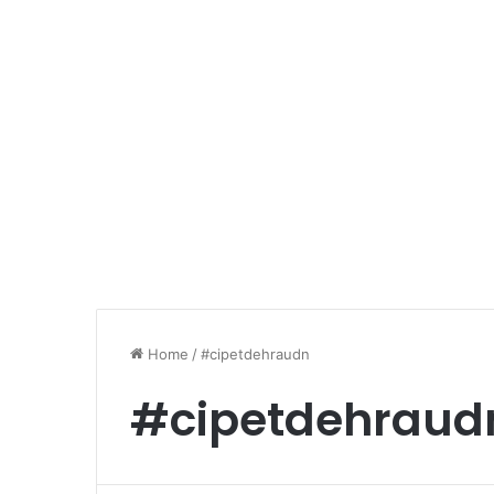
Home
/
#cipetdehraudn
#cipetdehraud