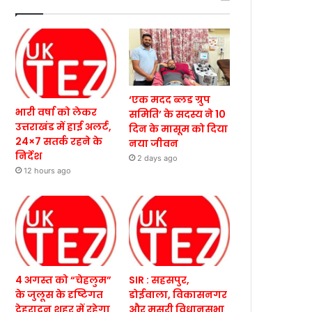
‘एक मदद ब्लड ग्रुप
भारी वर्षा को लेकर
समिति’ के सदस्य ने 10
उत्तराखंड में हाई अलर्ट,
दिन के मासूम को दिया
24×7 सतर्क रहने के
नया जीवन
निर्देश
2 days ago
12 hours ago
4 अगस्त को “चेहलुम”
SIR : सहसपुर,
के जुलूस के दृष्टिगत
डोईवाला, विकासनगर
देहरादून शहर में रहेगा
और मसूरी विधानसभा