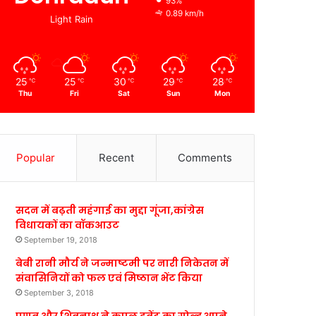
93%
0.89 km/h
Light Rain
25
25
30
29
28
℃
℃
℃
℃
℃
Thu
Fri
Sat
Sun
Mon
Popular
Recent
Comments
सदन में बढ़ती महंगाई का मुद्दा गूंजा,कांग्रेस
विधायकों का वॉकआउट
September 19, 2018
बेबी रानी मौर्य ने जन्माष्टमी पर नारी निकेतन में
संवासिनियों को फल एवं मिष्ठान भेंट किया
September 3, 2018