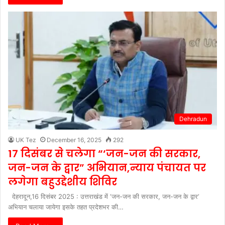
Dehradun
UK Tez
December 16, 2025
292
17 दिसंबर से चलेगा “‘जन-जन की सरकार,
जन-जन के द्वार” अभियान,न्याय पंचायत पर
लगेगा बहुउद्देशीय शिविर
देहरादून,16 दिसंबर 2025 : उत्तराखंड में ‘जन-जन की सरकार, जन-जन के द्वार‘
अभियान चलाया जायेगा इसके तहत प्रदेशभर की…