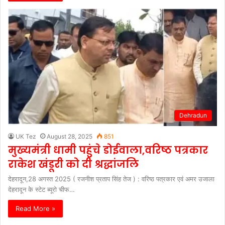
Dehradun
UK Tez
August 28, 2025
851
मुख्यमंत्री धामी पहुंचे डोईवाला,वरिष्ठ पत्रकार
राकेश खंडूरी को दी श्रद्धांजलि
देहरादून,28 अगस्त 2025 ( रजनीश प्रताप सिंह तेज ) : वरिष्ठ पत्रकार एवं अमर उजाला
देहरादून के स्टेट ब्यूरो चीफ…
Read More »