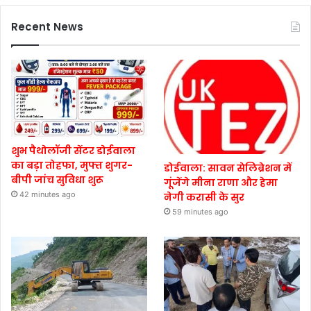
Recent News
शुभ पैथोलॉजी सेंटर डोईवाला
का बड़ा तोहफा, मुफ्त शुगर-
डोईवाला: सावन सेलिब्रेशन में
बीपी जांच सुविधा शुरू
गूंजेंगे मीना राणा और हेमा
42 minutes ago
नेगी करासी के सुर
59 minutes ago