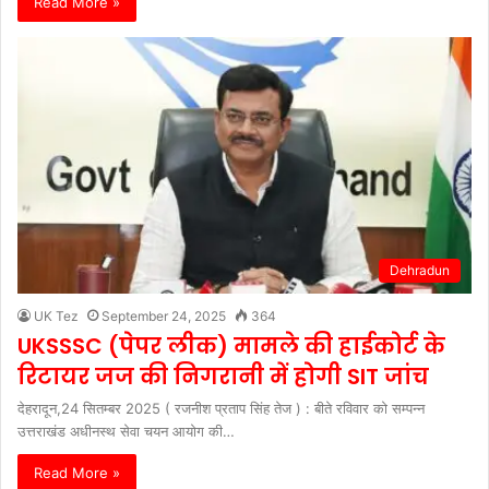
Read More »
Dehradun
UK Tez
September 24, 2025
364
UKSSSC (पेपर लीक) मामले की हाईकोर्ट के
रिटायर जज की निगरानी में होगी SIT जांच
देहरादून,24 सितम्बर 2025 ( रजनीश प्रताप सिंह तेज ) : बीते रविवार को सम्पन्न
उत्तराखंड अधीनस्थ सेवा चयन आयोग की…
Read More »