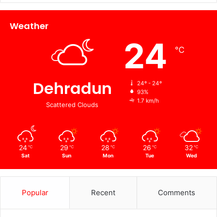
Weather
24
℃
Dehradun
24º - 24º
93%
1.7 km/h
Scattered Clouds
24
29
28
26
32
℃
℃
℃
℃
℃
Sat
Sun
Mon
Tue
Wed
Popular
Recent
Comments