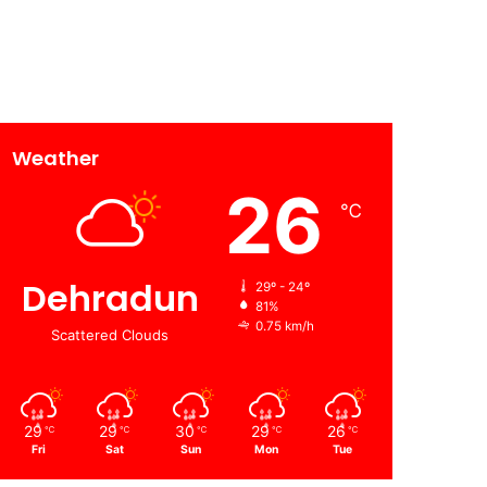
Weather
26
℃
Dehradun
29º - 24º
81%
0.75 km/h
Scattered Clouds
29
29
30
29
26
℃
℃
℃
℃
℃
Fri
Sat
Sun
Mon
Tue