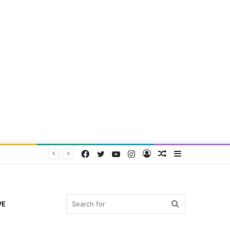
Facebook
Twitter
YouTube
Instagram
Log
Random
Sidebar
In
Article
Search
VE