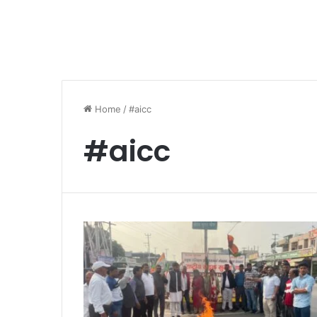
Home
/
#aicc
#aicc