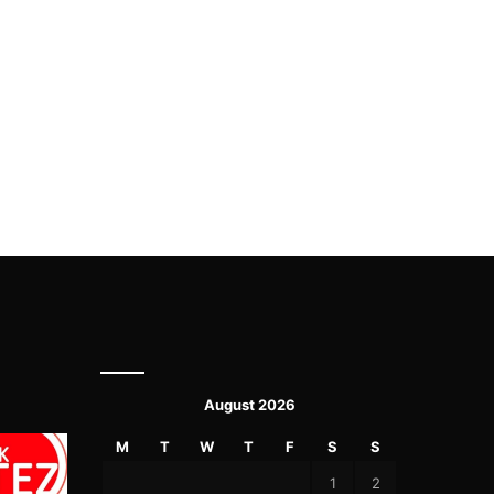
August 2026
M
T
W
T
F
S
S
1
2