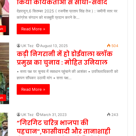
किया कार्यकर्ताओं से सीधा-संवाद
देहरादून,6 सितम्बर 2025 ( रजनीश प्रताप सिंह तेज ) : जमीनी स्तर पर
कांग्रेस संगठन को मजबूती प्रदान करने के…
Read More »
un
UK Tez
August 13, 2025
504
कड़ी निगरानी में हो डोईवाला ब्लॉक
प्रमुख का चुनाव : मोहित उनियाल
• सत्ता पक्ष पर चुनाव में व्यवधान पहुंचाने की आशंका • उपजिलाधिकारी को
ज्ञापन सौंपकर उठायी मांग • सत्ता पक्ष…
Read More »
un
UK Tez
March 31, 2023
243
“गिरगिट चरित्र भाजपा की
पहचान”,फासीवादी और तानाशाही