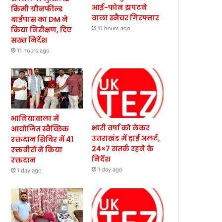
आई-फोन झपटने
किमी ग्रीनफील्ड
वाला स्नैचर गिरफ्तार
बाईपास का DM ने
किया निरीक्षण, दिए
11 hours ago
सख्त निर्देश
11 hours ago
भानियावाला में
भारी वर्षा को लेकर
आयोजित स्वैच्छिक
उत्तराखंड में हाई अलर्ट,
रक्तदान शिविर में 41
24×7 सतर्क रहने के
रक्तवीरों ने किया
निर्देश
रक्तदान
1 day ago
1 day ago