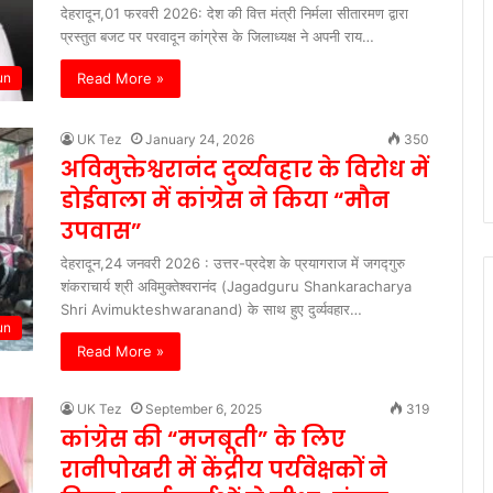
देहरादून,01 फरवरी 2026: देश की वित्त मंत्री निर्मला सीतारमण द्वारा
प्रस्तुत बजट पर परवादून कांग्रेस के जिलाध्यक्ष ने अपनी राय…
Read More »
un
UK Tez
January 24, 2026
350
अविमुक्तेश्वरानंद दुर्व्यवहार के विरोध में
डोईवाला में कांग्रेस ने किया “मौन
उपवास”
देहरादून,24 जनवरी 2026 : उत्तर-प्रदेश के प्रयागराज में जगद्गुरु
शंकराचार्य श्री अविमुक्तेश्वरानंद (Jagadguru Shankaracharya
Shri Avimukteshwaranand) के साथ हुए दुर्व्यवहार…
un
Read More »
UK Tez
September 6, 2025
319
कांग्रेस की “मजबूती” के लिए
रानीपोखरी में केंद्रीय पर्यवेक्षकों ने