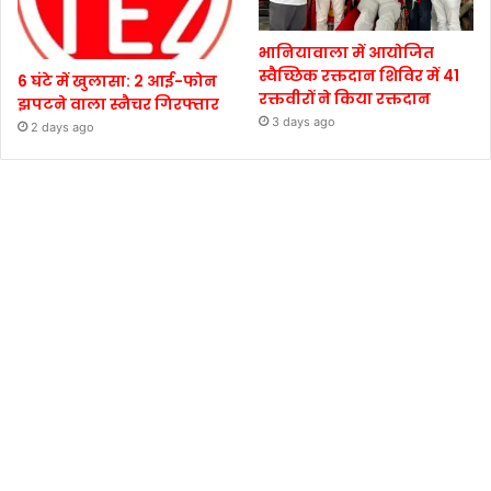
भानियावाला में आयोजित
स्वैच्छिक रक्तदान शिविर में 41
6 घंटे में खुलासा: 2 आई-फोन
रक्तवीरों ने किया रक्तदान
झपटने वाला स्नैचर गिरफ्तार
3 days ago
2 days ago