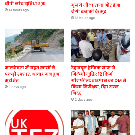
बीपी जांच सुविधा शुरू
गूंजेंगे मीना राणा और हेमा
13 hours ago
नेगी करासी के सुर
13 hours ago
मालदेवता में राहत कार्यों ने
देहरादून ट्रैफिक जाम से
पकड़ी रफ्तार, आवागमन हुआ
मिलेगी मुक्ति: 12 किमी
सुरक्षित
ग्रीनफील्ड बाईपास का DM ने
किया निरीक्षण, दिए सख्त
2 days ago
निर्देश
2 days ago