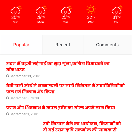
30
28
25
32
31
℃
℃
℃
℃
℃
Sun
Mon
Tue
Wed
Thu
Popular
Recent
Comments
सदन में बढ़ती महंगाई का मुद्दा गूंजा,कांग्रेस विधायकों का
वॉकआउट
September 19, 2018
बेबी रानी मौर्य ने जन्माष्टमी पर नारी निकेतन में संवासिनियों को
फल एवं मिष्ठान भेंट किया
September 3, 2018
प्रणब और शिबनाथ ने कपल इवेंट का गोल्ड अपने नाम किया
September 1, 2018
रबी किसान मेले का आयोजन, किसानों को
दी गई उत्तम कृषि तकनीक की जानकारी