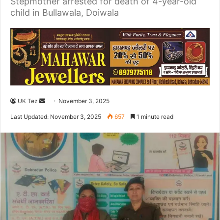
Stepmother arrested for death of 4-year-old
child in Bullawala, Doiwala
UK Tez
S
November 3, 2025
e
Last Updated: November 3, 2025
657
1 minute read
n
d
a
n
e
m
a
i
l