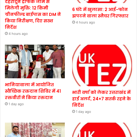
देहरादून ट्रैफिक जाम से
मिलेगी मुक्ति: 12 किमी
6 घंटे में खुलासा: 2 आई-फोन
ग्रीनफील्ड बाईपास का DM ने
झपटने वाला स्नैचर गिरफ्तार
किया निरीक्षण, दिए सख्त
4 hours ago
निर्देश
4 hours ago
भानियावाला में आयोजित
स्वैच्छिक रक्तदान शिविर में 41
भारी वर्षा को लेकर उत्तराखंड में
रक्तवीरों ने किया रक्तदान
हाई अलर्ट, 24×7 सतर्क रहने के
1 day ago
निर्देश
1 day ago