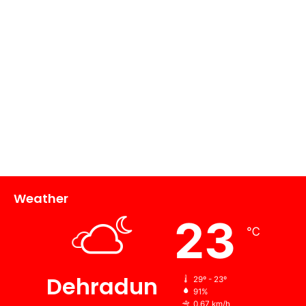
Weather
23
℃
Dehradun
29º - 23º
91%
0.67 km/h