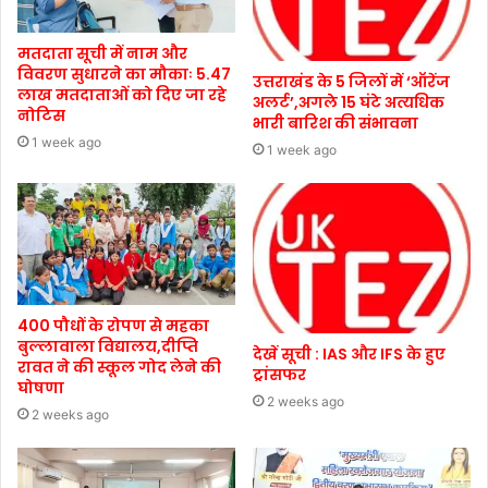
मतदाता सूची में नाम और
विवरण सुधारने का मौकाः 5.47
उत्तराखंड के 5 जिलों में ‘ऑरेंज
लाख मतदाताओं को दिए जा रहे
अलर्ट’,अगले 15 घंटे अत्यधिक
नोटिस
भारी बारिश की संभावना
1 week ago
1 week ago
400 पौधों के रोपण से महका
बुल्लावाला विद्यालय,दीप्ति
देखें सूची : IAS और IFS के हुए
रावत ने की स्कूल गोद लेने की
ट्रांसफर
घोषणा
2 weeks ago
2 weeks ago