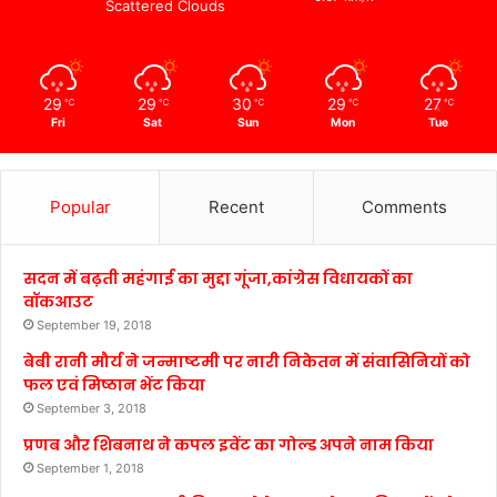
Scattered Clouds
29
29
30
29
27
℃
℃
℃
℃
℃
Fri
Sat
Sun
Mon
Tue
Popular
Recent
Comments
सदन में बढ़ती महंगाई का मुद्दा गूंजा,कांग्रेस विधायकों का
वॉकआउट
September 19, 2018
बेबी रानी मौर्य ने जन्माष्टमी पर नारी निकेतन में संवासिनियों को
फल एवं मिष्ठान भेंट किया
September 3, 2018
प्रणब और शिबनाथ ने कपल इवेंट का गोल्ड अपने नाम किया
September 1, 2018