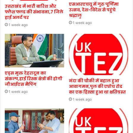
एसआरएचयू में गुरु पूर्णिमा
उत्तराखंड में भारी बारिश और
उत्सव, देश-विदेश से पहुंचे
फ्लैश फ्लड की संभावना,7 जिले
श्रद्धालु
हाई अलर्ट पर
1 week ago
1 week ago
एड्स मुक्त देहरादून का
संकल्प,हाई रिस्क क्षेत्रों की होगी
नंदा की चौकी में बहाल हुआ
जीआईएस मैपिंग
आवागमन,पुल की एप्रोच रोड
का एक हिस्सा हुआ था क्षतिग्रस्त
1 week ago
1 week ago