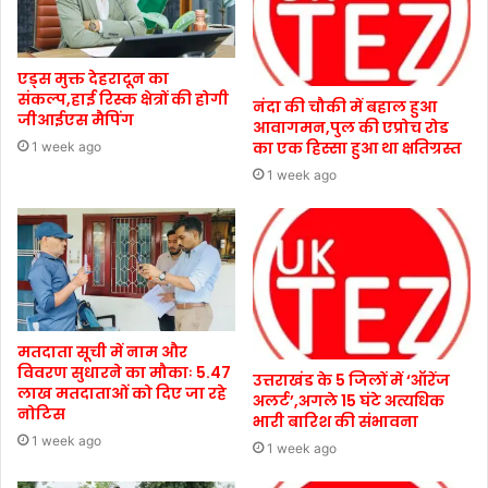
एड्स मुक्त देहरादून का
संकल्प,हाई रिस्क क्षेत्रों की होगी
नंदा की चौकी में बहाल हुआ
जीआईएस मैपिंग
आवागमन,पुल की एप्रोच रोड
का एक हिस्सा हुआ था क्षतिग्रस्त
1 week ago
1 week ago
मतदाता सूची में नाम और
विवरण सुधारने का मौकाः 5.47
उत्तराखंड के 5 जिलों में ‘ऑरेंज
लाख मतदाताओं को दिए जा रहे
अलर्ट’,अगले 15 घंटे अत्यधिक
नोटिस
भारी बारिश की संभावना
1 week ago
1 week ago