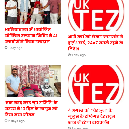
भानियावाला में आयोजित
स्वैच्छिक रक्तदान शिविर में 41
भारी वर्षा को लेकर उत्तराखंड में
रक्तवीरों ने किया रक्तदान
हाई अलर्ट, 24×7 सतर्क रहने के
1 day ago
निर्देश
1 day ago
‘एक मदद ब्लड ग्रुप समिति’ के
सदस्य ने 10 दिन के मासूम को
4 अगस्त को “चेहलुम” के
दिया नया जीवन
जुलूस के दृष्टिगत देहरादून
2 days ago
शहर में रहेगा डायवर्जन
3 days ago