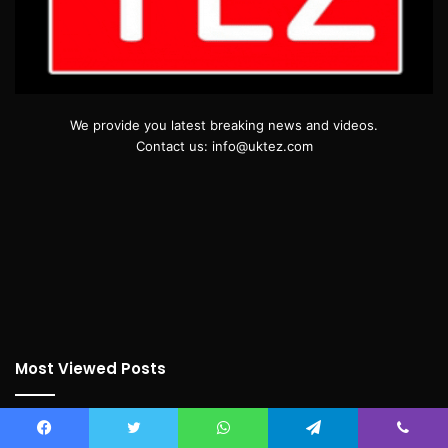
We provide you latest breaking news and videos.
Contact us: info@uktez.com
Most Viewed Posts
September 19, 2018
सदन में बढ़ती महंगाई का मुद्दा गूंजा,कांग्रेस विधायकों का