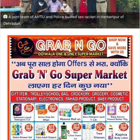
A joint team of AHTU and Police busted sex racket in Herbertpur of
Dehradun.