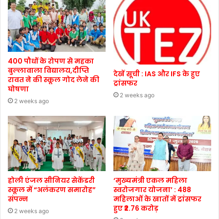
400 पौधों के रोपण से महका
बुल्लावाला विद्यालय,दीप्ति
देखें सूची : IAS और IFS के हुए
रावत ने की स्कूल गोद लेने की
ट्रांसफर
घोषणा
2 weeks ago
2 weeks ago
होली एंजल सीनियर सेकेंडरी
‘मुख्यमंत्री एकल महिला
स्कूल में “अलंकरण समारोह”
स्वरोजगार योजना’ : 488
संपन्न
महिलाओं के खातों में ट्रांसफर
हुए ₹2.76 करोड़
2 weeks ago