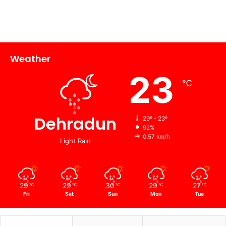
Weather
23
℃
Dehradun
29º - 23º
92%
0.57 km/h
Light Rain
29
29
30
29
27
℃
℃
℃
℃
℃
Fri
Sat
Sun
Mon
Tue