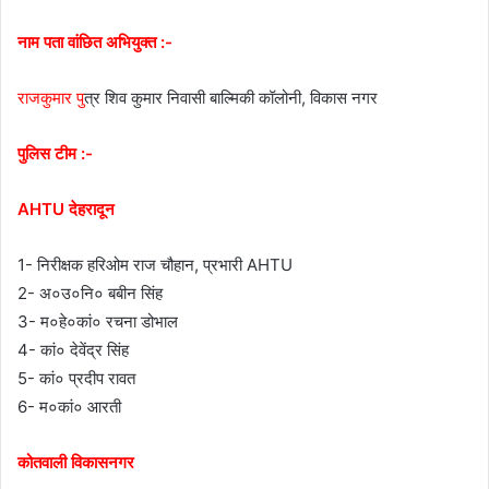
नाम पता वांछित अभियुक्त :-
राजकुमार पु
त्र शिव कुमार निवासी बाल्मिकी कॉलोनी, विकास नगर
पुलिस टीम :-
AHTU देहरादून
1- निरीक्षक हरिओम राज चौहान, प्रभारी AHTU
2- अ०उ०नि० बबीन सिंह
3- म०हे०कां० रचना डोभाल
4- कां० देवेंद्र सिंह
5- कां० प्रदीप रावत
6- म०कां० आरती
कोतवाली विकासनगर