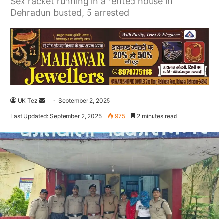
Sex racket running in a rented house in
Dehradun busted, 5 arrested
UK Tez
S
September 2, 2025
e
Last Updated: September 2, 2025
975
2 minutes read
n
d
a
n
e
m
a
i
l