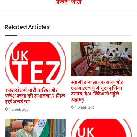
अलर्ट" जारी
Related Articles
स्वामी राम साधक ग्राम और
एसआरएचयू में गुरु पूर्णिमा
उत्तराखंड में भारी बारिश और
उत्सव, देश-विदेश से पहुंचे
फ्लैश फ्लड की संभावना,7 जिले
श्रद्धालु
हाई अलर्ट पर
1 week ago
1 week ago