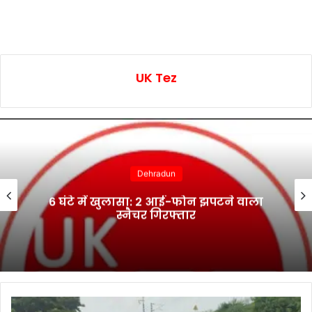
UK Tez
Dehradun
6 घंटे में खुलासा: 2 आई-फोन झपटने वाला
स्नैचर गिरफ्तार