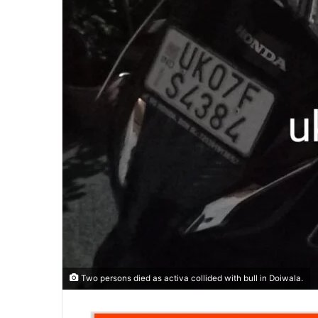
m
a
i
l
Two persons died as activa collided with bull in Doiwala.