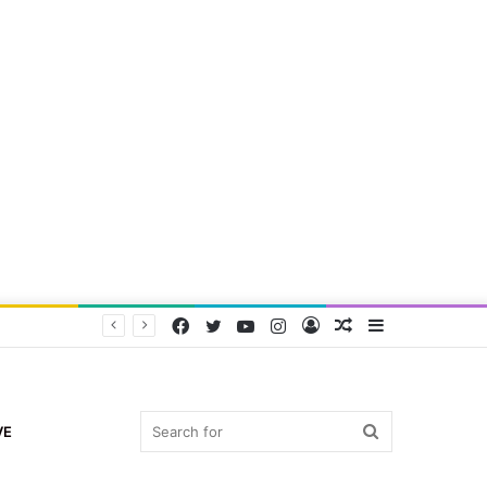
Facebook
Twitter
YouTube
Instagram
Log
Random
Sidebar
In
Article
Search
VE