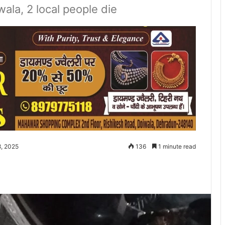
iwala, 2 local people die
8, 2025
136
1 minute read