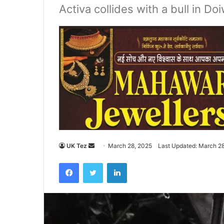
Activa collides with a bull in Do
UK Tez
S
March 28, 2025
Last Updated: March 2
e
Facebook
Twitter
LinkedIn
n
d
a
n
e