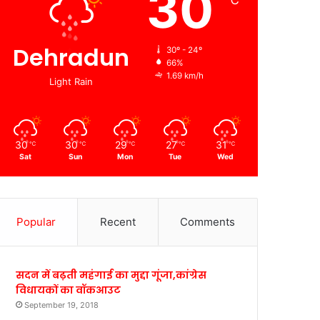
30
℃
Dehradun
30º - 24º
66%
1.69 km/h
Light Rain
30
30
29
27
31
℃
℃
℃
℃
℃
Sat
Sun
Mon
Tue
Wed
Popular
Recent
Comments
सदन में बढ़ती महंगाई का मुद्दा गूंजा,कांग्रेस
विधायकों का वॉकआउट
September 19, 2018