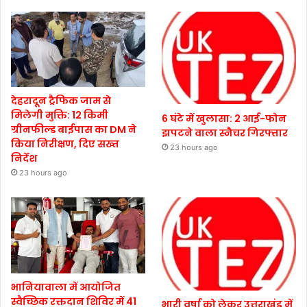
देहरादून ट्रैफिक जाम से
मिलेगी मुक्ति: 12 किमी
6 घंटे में खुलासा: 2 आई-फोन
ग्रीनफील्ड बाईपास का DM ने
झपटने वाला स्नैचर गिरफ्तार
किया निरीक्षण, दिए सख्त
23 hours ago
निर्देश
23 hours ago
भानियावाला में आयोजित
स्वैच्छिक रक्तदान शिविर में 41
भारी वर्षा को लेकर उत्तराखंड में