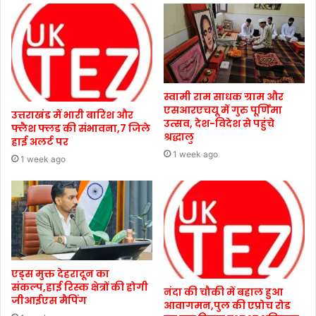
स्वामी राम साधक ग्राम और
एसआरएचयू में गुरु पूर्णिमा
उत्तराखंड में भारी बारिश और
उत्सव, देश-विदेश से पहुंचे
फ्लैश फ्लड की संभावना,7 जिले
श्रद्धालु
हाई अलर्ट पर
1 week ago
1 week ago
एड्स मुक्त देहरादून का
संकल्प,हाई रिस्क क्षेत्रों की होगी
नंदा की चौकी में बहाल हुआ
जीआईएस मैपिंग
आवागमन,पुल की एप्रोच रोड