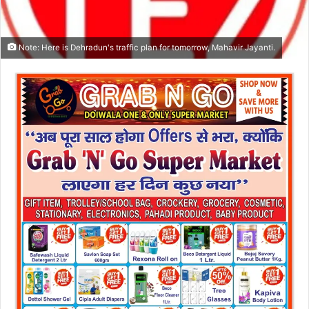
Note: Here is Dehradun's traffic plan for tomorrow, Mahavir Jayanti.