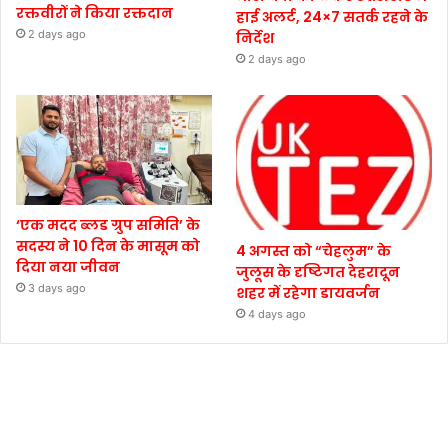
रक्तवीरों ने किया रक्तदान
हाई अलर्ट, 24×7 सतर्क रहने के
2 days ago
निर्देश
2 days ago
‘एक मदद ब्लड ग्रुप समिति’ के
सदस्य ने 10 दिन के मासूम को
4 अगस्त को “चेहलुम” के
दिया नया जीवन
जुलूस के दृष्टिगत देहरादून
3 days ago
शहर में रहेगा डायवर्जन
4 days ago