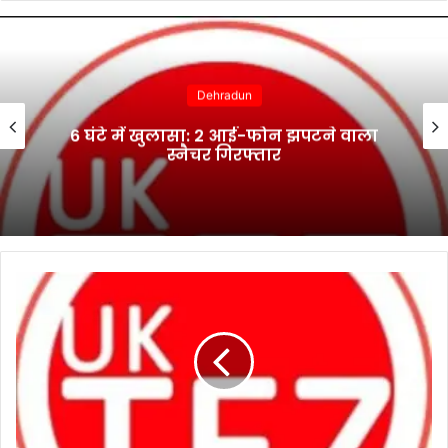
Dehradun
6 घंटे में खुलासा: 2 आई-फोन झपटने वाला
स्नैचर गिरफ्तार