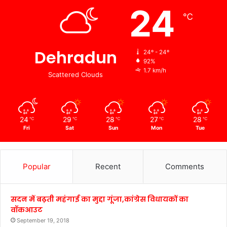
24
℃
Dehradun
24º - 24º
92%
1.7 km/h
Scattered Clouds
24
29
28
27
28
℃
℃
℃
℃
℃
Fri
Sat
Sun
Mon
Tue
Popular
Recent
Comments
सदन में बढ़ती महंगाई का मुद्दा गूंजा,कांग्रेस विधायकों का
वॉकआउट
September 19, 2018