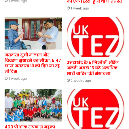
का एक हिस्सा हुआ था क्षतिग्रस्त
1 week ago
1 week ago
मतदाता सूची में नाम और
विवरण सुधारने का मौकाः 5.47
उत्तराखंड के 5 जिलों में ‘ऑरेंज
लाख मतदाताओं को दिए जा रहे
अलर्ट’,अगले 15 घंटे अत्यधिक
नोटिस
भारी बारिश की संभावना
1 week ago
2 weeks ago
400 पौधों के रोपण से महका