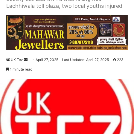
Lachhiwala toll plaza, two local youths injured
UK Tez
S
April 27, 2025
Last Updated: April 27, 2025
223
e
1 minute read
n
d
a
n
e
m
a
i
l