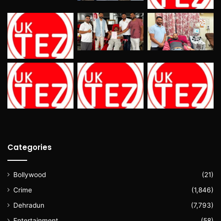
Categories
Bollywood
(21)
Crime
(1,846)
Dehradun
(7,793)
Entertainment
(58)