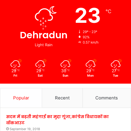
23
℃
Dehradun
29º - 23º
92%
0.57 km/h
Light Rain
29
29
30
29
27
℃
℃
℃
℃
℃
Fri
Sat
Sun
Mon
Tue
Popular
Recent
Comments
सदन में बढ़ती महंगाई का मुद्दा गूंजा,कांग्रेस विधायकों का
वॉकआउट
September 19, 2018