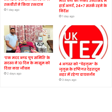
भारी वर्षा को लेकर उत्तराखंड में
रक्तवीरों ने किया रक्तदान
हाई अलर्ट, 24×7 सतर्क रहने के
1 day ago
निर्देश
1 day ago
‘एक मदद ब्लड ग्रुप समिति’ के
सदस्य ने 10 दिन के मासूम को
4 अगस्त को “चेहलुम” के
दिया नया जीवन
जुलूस के दृष्टिगत देहरादून
2 days ago
शहर में रहेगा डायवर्जन
3 days ago