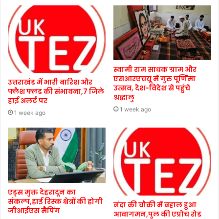
स्वामी राम साधक ग्राम और
एसआरएचयू में गुरु पूर्णिमा
उत्तराखंड में भारी बारिश और
उत्सव, देश-विदेश से पहुंचे
फ्लैश फ्लड की संभावना,7 जिले
श्रद्धालु
हाई अलर्ट पर
1 week ago
1 week ago
एड्स मुक्त देहरादून का
संकल्प,हाई रिस्क क्षेत्रों की होगी
नंदा की चौकी में बहाल हुआ
जीआईएस मैपिंग
आवागमन,पुल की एप्रोच रोड