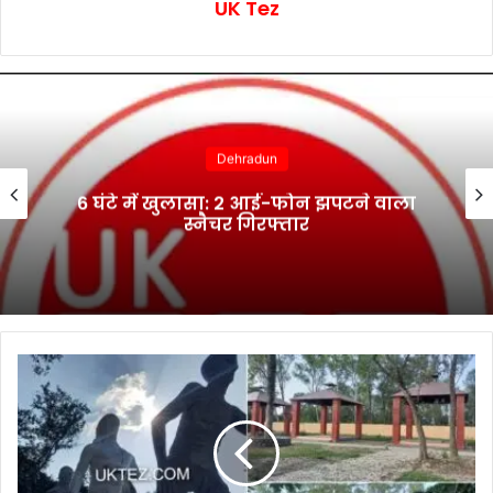
UK Tez
Dehradun
6 घंटे में खुलासा: 2 आई-फोन झपटने वाला
स्नैचर गिरफ्तार