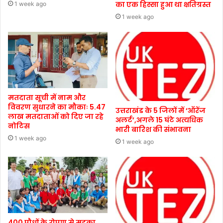
का एक हिस्सा हुआ था क्षतिग्रस्त
1 week ago
1 week ago
मतदाता सूची में नाम और
विवरण सुधारने का मौकाः 5.47
उत्तराखंड के 5 जिलों में ‘ऑरेंज
लाख मतदाताओं को दिए जा रहे
अलर्ट’,अगले 15 घंटे अत्यधिक
नोटिस
भारी बारिश की संभावना
1 week ago
1 week ago
400 पौधों के रोपण से महका