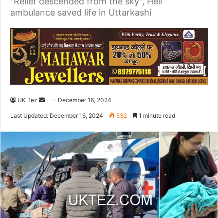
"Relief descended from the sky", Heli
ambulance saved life in Uttarkashi
UK Tez
S
December 16, 2024
e
Last Updated: December 16, 2024
532
1 minute read
n
d
a
n
e
m
a
i
l