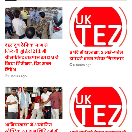
देहरादून ट्रैफिक जाम से
मिलेगी मुक्ति: 12 किमी
6 घंटे में खुलासा: 2 आई-फोन
ग्रीनफील्ड बाईपास का DM ने
झपटने वाला स्नैचर गिरफ्तार
किया निरीक्षण, दिए सख्त
6 hours ago
निर्देश
6 hours ago
भानियावाला में आयोजित
स्वैच्छिक रक्तदान शिविर में 41