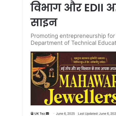
विभाग और EDII अ
साइन
Promoting entrepreneurship for 
Department of Technical Educa
UK Tez
S
June 6, 2025
Last Updated: June 6, 20