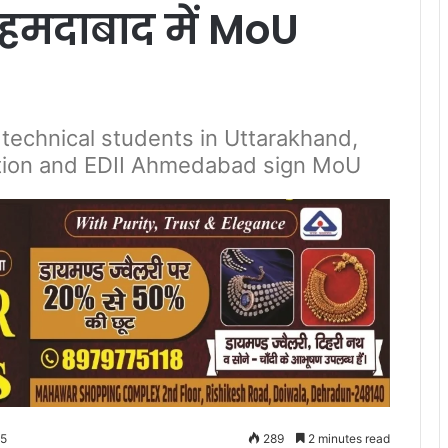
हमदाबाद में MoU
technical students in Uttarakhand,
tion and EDII Ahmedabad sign MoU
25
289
2 minutes read