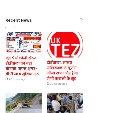
Recent News
शुभ पैथोलॉजी सेंटर
डोईवाला: सावन
डोईवाला का बड़ा
सेलिब्रेशन में गूंजेंगे
तोहफा, मुफ्त शुगर-
मीना राणा और हेमा
बीपी जांच सुविधा शुरू
नेगी करासी के सुर
20 hours ago
20 hours ago