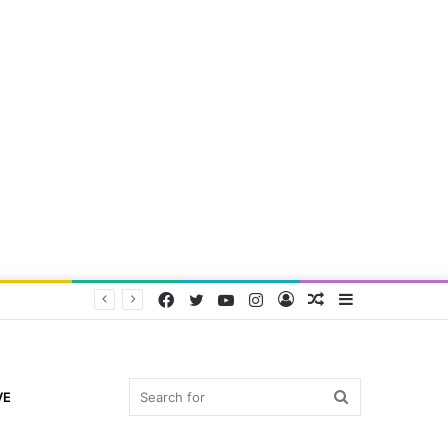
Facebook
Twitter
YouTube
Instagram
Log
Random
Sidebar
In
Article
Search
VE