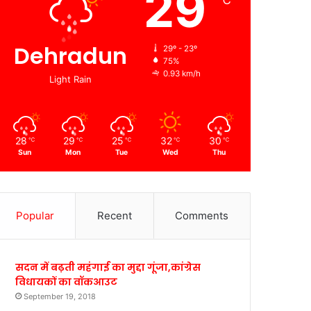
29
℃
Dehradun
29º - 23º
75%
0.93 km/h
Light Rain
28
29
25
32
30
℃
℃
℃
℃
℃
Sun
Mon
Tue
Wed
Thu
Popular
Recent
Comments
सदन में बढ़ती महंगाई का मुद्दा गूंजा,कांग्रेस
विधायकों का वॉकआउट
September 19, 2018