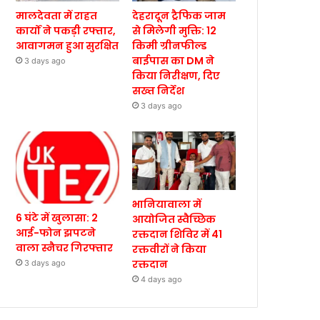
मालदेवता में राहत
देहरादून ट्रैफिक जाम
कार्यों ने पकड़ी रफ्तार,
से मिलेगी मुक्ति: 12
आवागमन हुआ सुरक्षित
किमी ग्रीनफील्ड
बाईपास का DM ने
3 days ago
किया निरीक्षण, दिए
सख्त निर्देश
3 days ago
भानियावाला में
6 घंटे में खुलासा: 2
आयोजित स्वैच्छिक
आई-फोन झपटने
रक्तदान शिविर में 41
वाला स्नैचर गिरफ्तार
रक्तवीरों ने किया
रक्तदान
3 days ago
4 days ago