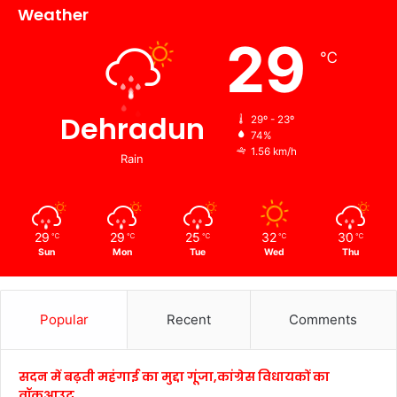
Weather
29
℃
Dehradun
29º - 23º
74%
1.56 km/h
Rain
29
29
25
32
30
℃
℃
℃
℃
℃
Sun
Mon
Tue
Wed
Thu
Popular
Recent
Comments
सदन में बढ़ती महंगाई का मुद्दा गूंजा,कांग्रेस विधायकों का
वॉकआउट