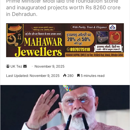
Prime Minister Modi laid the foundation stone
and inaugurated projects worth Rs 8260 crore
in Dehradun.
UK Tez
S
November 9, 2025
e
Last Updated: November 9, 2025
280
5 minutes read
n
d
a
n
e
m
a
i