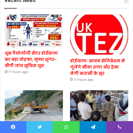
Recent News
शुभ पैथोलॉजी सेंटर डोईवाला
का बड़ा तोहफा, मुफ्त शुगर-
डोईवाला: सावन सेलिब्रेशन में
बीपी जांच सुविधा शुरू
गूंजेंगे मीना राणा और हेमा
17 hours ago
नेगी करासी के सुर
17 hours ago
मालदेवता में राहत कार्यों ने
देहरादून ट्रैफिक जाम से