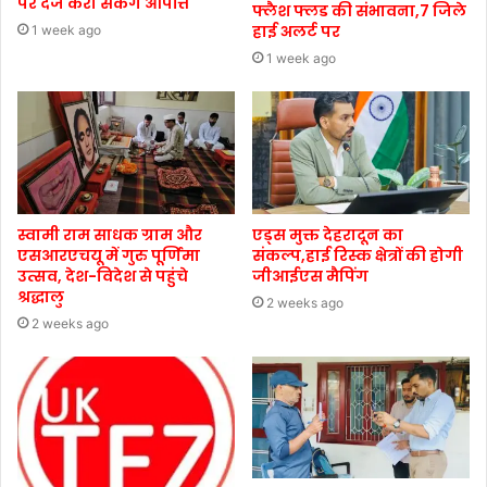
पर दर्ज करा सकेंगे आपत्ति
फ्लैश फ्लड की संभावना,7 जिले
हाई अलर्ट पर
1 week ago
1 week ago
स्वामी राम साधक ग्राम और
एड्स मुक्त देहरादून का
एसआरएचयू में गुरु पूर्णिमा
संकल्प,हाई रिस्क क्षेत्रों की होगी
उत्सव, देश-विदेश से पहुंचे
जीआईएस मैपिंग
श्रद्धालु
2 weeks ago
2 weeks ago