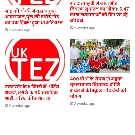
मतदाता सूची में नाम और
विवरण सुधारने का मौकाः 5.47
नंदा की चौकी में बहाल हुआ
लाख मतदाताओं को दिए जा रहे
आवागमन,पुल की एप्रोच रोड
नोटिस
का एक हिस्सा हुआ था क्षतिग्रस्त
2 weeks ago
2 weeks ago
400 पौधों के रोपण से महका
बुल्लावाला विद्यालय,दीप्ति
उत्तराखंड के 5 जिलों में ‘ऑरेंज
रावत ने की स्कूल गोद लेने की
अलर्ट’,अगले 15 घंटे अत्यधिक
घोषणा
भारी बारिश की संभावना
2 weeks ago
2 weeks ago