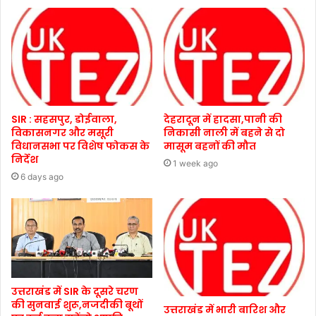
SIR : सहसपुर, डोईवाला,
देहरादून में हादसा,पानी की
विकासनगर और मसूरी
निकासी नाली में बहने से दो
विधानसभा पर विशेष फोकस के
मासूम बहनों की मौत
निर्देश
1 week ago
6 days ago
उत्तराखंड में SIR के दूसरे चरण
की सुनवाई शुरू,नजदीकी बूथों
उत्तराखंड में भारी बारिश और