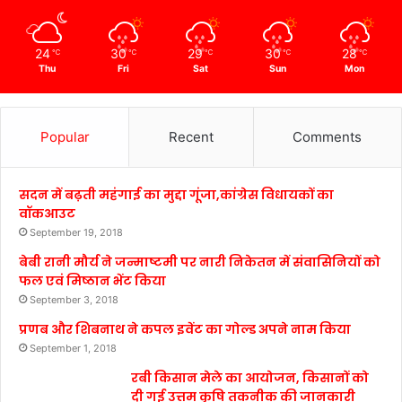
24
30
29
30
28
℃
℃
℃
℃
℃
Thu
Fri
Sat
Sun
Mon
Popular
Recent
Comments
सदन में बढ़ती महंगाई का मुद्दा गूंजा,कांग्रेस विधायकों का
वॉकआउट
September 19, 2018
बेबी रानी मौर्य ने जन्माष्टमी पर नारी निकेतन में संवासिनियों को
फल एवं मिष्ठान भेंट किया
September 3, 2018
प्रणब और शिबनाथ ने कपल इवेंट का गोल्ड अपने नाम किया
September 1, 2018
रबी किसान मेले का आयोजन, किसानों को
दी गई उत्तम कृषि तकनीक की जानकारी