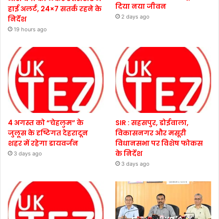
दिया नया जीवन
हाई अलर्ट, 24×7 सतर्क रहने के
2 days ago
निर्देश
19 hours ago
4 अगस्त को “चेहलुम” के
SIR : सहसपुर, डोईवाला,
जुलूस के दृष्टिगत देहरादून
विकासनगर और मसूरी
शहर में रहेगा डायवर्जन
विधानसभा पर विशेष फोकस
के निर्देश
3 days ago
3 days ago