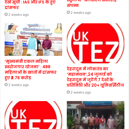
स्कूल में “अलंकरण समारोह”
देखें सूची : IAS और IFS के हुए
संपन्न
ट्रांसफर
2 weeks ago
2 weeks ago
‘मुख्यमंत्री एकल महिला
स्वरोजगार योजना’ : 488
देहरादून में लोकतंत्र का
महिलाओं के खातों में ट्रांसफर
‘महामंथन’,24 जुलाई को
हुए ₹2.76 करोड़
देहरादून में जुटेंगे 7 देशों के
प्रतिनिधि और 20+ यूनिवर्सिटीज
2 weeks ago
2 weeks ago