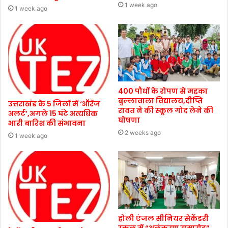
1 week ago
1 week ago
400 पौधों के रोपण से महका
बुल्लावाला विद्यालय,दीप्ति
उत्तराखंड के 5 जिलों में ‘ऑरेंज
रावत ने की स्कूल गोद लेने की
अलर्ट’,अगले 15 घंटे अत्यधिक
घोषणा
भारी बारिश की संभावना
2 weeks ago
1 week ago
होली एंजल सीनियर सेकेंडरी