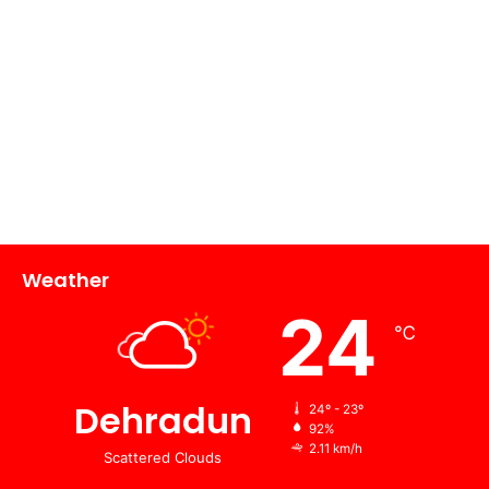
Weather
24
℃
Dehradun
24º - 23º
92%
2.11 km/h
Scattered Clouds