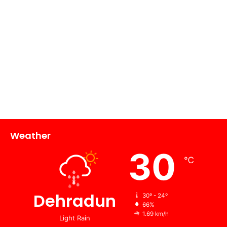
Weather
30
℃
Dehradun
30º - 24º
66%
1.69 km/h
Light Rain