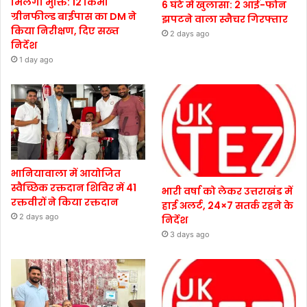
मिलेगी मुक्ति: 12 किमी
6 घंटे में खुलासा: 2 आई-फोन
ग्रीनफील्ड बाईपास का DM ने
झपटने वाला स्नैचर गिरफ्तार
किया निरीक्षण, दिए सख्त
2 days ago
निर्देश
1 day ago
भानियावाला में आयोजित
स्वैच्छिक रक्तदान शिविर में 41
भारी वर्षा को लेकर उत्तराखंड में
रक्तवीरों ने किया रक्तदान
हाई अलर्ट, 24×7 सतर्क रहने के
2 days ago
निर्देश
3 days ago