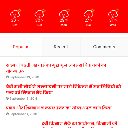
30
30
29
27
31
℃
℃
℃
℃
℃
Sat
Sun
Mon
Tue
Wed
Popular
Recent
Comments
सदन में बढ़ती महंगाई का मुद्दा गूंजा,कांग्रेस विधायकों का
वॉकआउट
September 19, 2018
बेबी रानी मौर्य ने जन्माष्टमी पर नारी निकेतन में संवासिनियों को
फल एवं मिष्ठान भेंट किया
September 3, 2018
प्रणब और शिबनाथ ने कपल इवेंट का गोल्ड अपने नाम किया
September 1, 2018
रबी किसान मेले का आयोजन, किसानों को