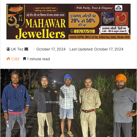
UK Tez
S
October 17, 2024
Last Updated: October 17, 2024
e
1,183
1 minute read
n
d
a
n
e
m
a
i
l