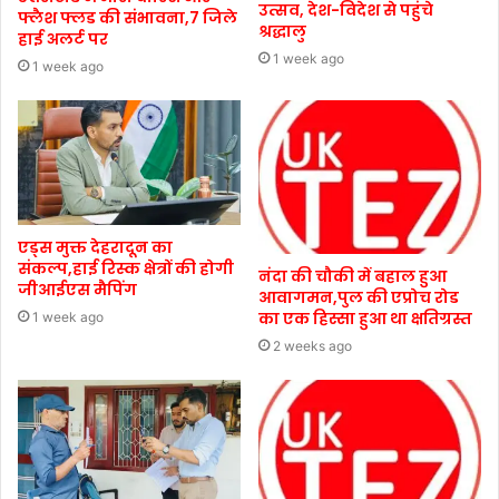
उत्सव, देश-विदेश से पहुंचे
फ्लैश फ्लड की संभावना,7 जिले
श्रद्धालु
हाई अलर्ट पर
1 week ago
1 week ago
एड्स मुक्त देहरादून का
संकल्प,हाई रिस्क क्षेत्रों की होगी
नंदा की चौकी में बहाल हुआ
जीआईएस मैपिंग
आवागमन,पुल की एप्रोच रोड
का एक हिस्सा हुआ था क्षतिग्रस्त
1 week ago
2 weeks ago