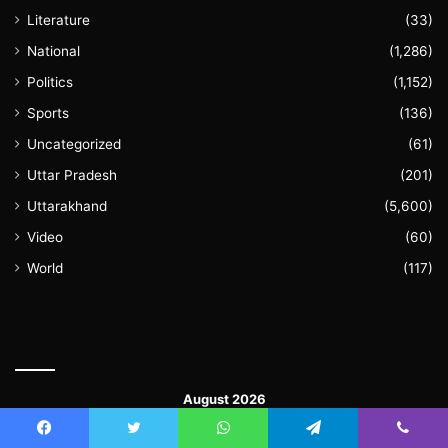
Literature
(33)
National
(1,286)
Politics
(1,152)
Sports
(136)
Uncategorized
(61)
Uttar Pradesh
(201)
Uttarakhand
(5,600)
Video
(60)
World
(117)
August 2026
M
T
W
T
F
S
S