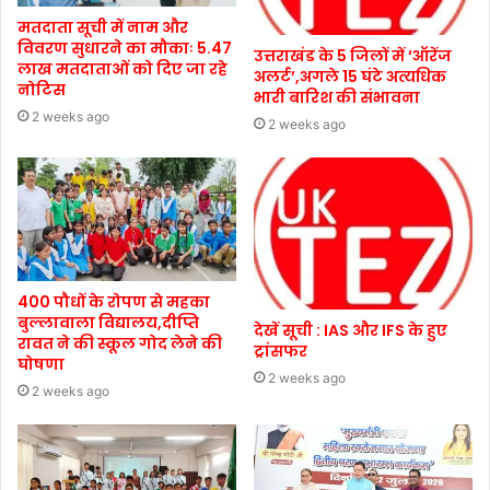
मतदाता सूची में नाम और
विवरण सुधारने का मौकाः 5.47
उत्तराखंड के 5 जिलों में ‘ऑरेंज
लाख मतदाताओं को दिए जा रहे
अलर्ट’,अगले 15 घंटे अत्यधिक
नोटिस
भारी बारिश की संभावना
2 weeks ago
2 weeks ago
400 पौधों के रोपण से महका
बुल्लावाला विद्यालय,दीप्ति
देखें सूची : IAS और IFS के हुए
रावत ने की स्कूल गोद लेने की
ट्रांसफर
घोषणा
2 weeks ago
2 weeks ago