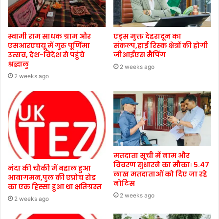
स्वामी राम साधक ग्राम और
एड्स मुक्त देहरादून का
एसआरएचयू में गुरु पूर्णिमा
संकल्प,हाई रिस्क क्षेत्रों की होगी
उत्सव, देश-विदेश से पहुंचे
जीआईएस मैपिंग
श्रद्धालु
2 weeks ago
2 weeks ago
मतदाता सूची में नाम और
विवरण सुधारने का मौकाः 5.47
नंदा की चौकी में बहाल हुआ
लाख मतदाताओं को दिए जा रहे
आवागमन,पुल की एप्रोच रोड
नोटिस
का एक हिस्सा हुआ था क्षतिग्रस्त
2 weeks ago
2 weeks ago