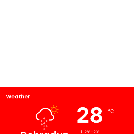
Weather
28
℃
28º - 23º