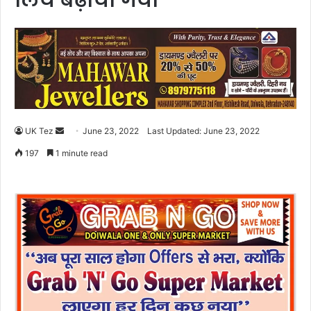
लिये बढ़ाया गया
UK Tez
S
June 23, 2022
Last Updated: June 23, 2022
e
197
1 minute read
n
d
a
n
e
m
a
i
l