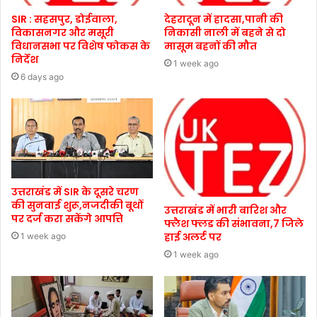
SIR : सहसपुर, डोईवाला,
देहरादून में हादसा,पानी की
विकासनगर और मसूरी
निकासी नाली में बहने से दो
विधानसभा पर विशेष फोकस के
मासूम बहनों की मौत
निर्देश
1 week ago
6 days ago
उत्तराखंड में SIR के दूसरे चरण
की सुनवाई शुरू,नजदीकी बूथों
उत्तराखंड में भारी बारिश और
पर दर्ज करा सकेंगे आपत्ति
फ्लैश फ्लड की संभावना,7 जिले
हाई अलर्ट पर
1 week ago
1 week ago