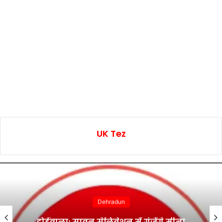
UK Tez
Dehradun
डोईवाला: सावन सेलिब्रेशन में गूंजेंगे मीना