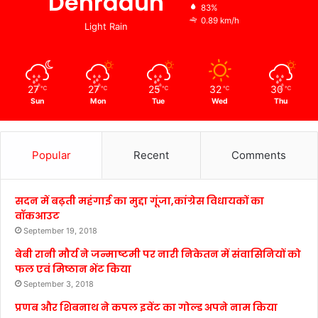
Dehradun
83%
0.89 km/h
Light Rain
27
27
25
32
30
℃
℃
℃
℃
℃
Sun
Mon
Tue
Wed
Thu
Popular
Recent
Comments
सदन में बढ़ती महंगाई का मुद्दा गूंजा,कांग्रेस विधायकों का
वॉकआउट
September 19, 2018
बेबी रानी मौर्य ने जन्माष्टमी पर नारी निकेतन में संवासिनियों को
फल एवं मिष्ठान भेंट किया
September 3, 2018
प्रणब और शिबनाथ ने कपल इवेंट का गोल्ड अपने नाम किया