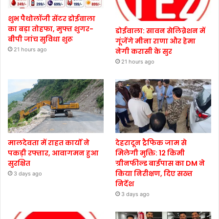
शुभ पैथोलॉजी सेंटर डोईवाला
का बड़ा तोहफा, मुफ्त शुगर-
डोईवाला: सावन सेलिब्रेशन में
बीपी जांच सुविधा शुरू
गूंजेंगे मीना राणा और हेमा
21 hours ago
नेगी करासी के सुर
21 hours ago
मालदेवता में राहत कार्यों ने
देहरादून ट्रैफिक जाम से
पकड़ी रफ्तार, आवागमन हुआ
मिलेगी मुक्ति: 12 किमी
सुरक्षित
ग्रीनफील्ड बाईपास का DM ने
किया निरीक्षण, दिए सख्त
3 days ago
निर्देश
3 days ago