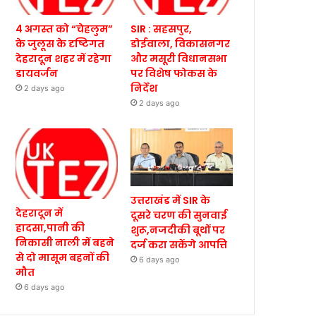
4 अगस्त को “चेहलुम”
SIR : सहसपुर,
के जुलूस के दृष्टिगत
डोईवाला, विकासनगर
देहरादून शहर में रहेगा
और मसूरी विधानसभा
डायवर्जन
पर विशेष फोकस के
निर्देश
2 days ago
2 days ago
उत्तराखंड में SIR के
देहरादून में
दूसरे चरण की सुनवाई
हादसा,पानी की
शुरू,नजदीकी बूथों पर
निकासी नाली में बहने
दर्ज करा सकेंगे आपत्ति
से दो मासूम बहनों की
6 days ago
मौत
6 days ago