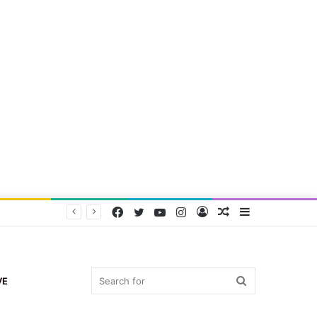
Facebook
Twitter
YouTube
Instagram
Log
Random
Sidebar
In
Article
Search
VE