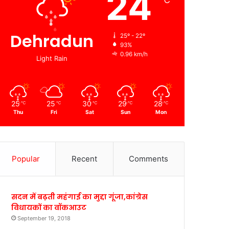
24
℃
Dehradun
25º - 22º
93%
0.96 km/h
Light Rain
25
25
30
29
28
℃
℃
℃
℃
℃
Thu
Fri
Sat
Sun
Mon
Popular
Recent
Comments
सदन में बढ़ती महंगाई का मुद्दा गूंजा,कांग्रेस
विधायकों का वॉकआउट
September 19, 2018