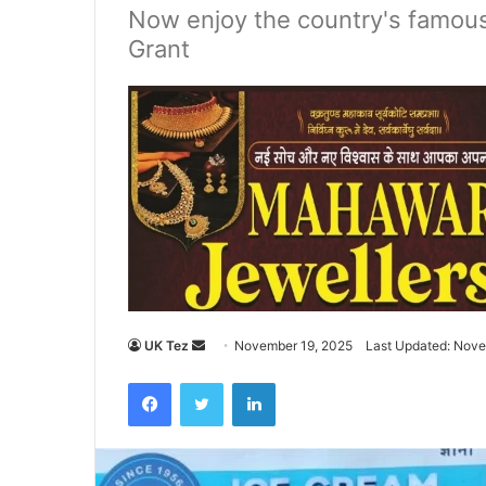
Now enjoy the country's famous
Grant
UK Tez
S
November 19, 2025
Last Updated: Nove
e
Facebook
Twitter
LinkedIn
n
d
a
n