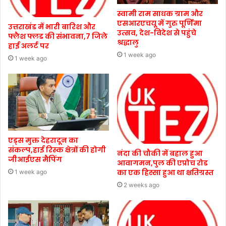
स्वामी राम साधक ग्राम और
एसआरएचयू में गुरु पूर्णिमा
उत्तराखंड में भारी बारिश और
उत्सव, देश-विदेश से पहुंचे
फ्लैश फ्लड की संभावना,7 जिले
श्रद्धालु
हाई अलर्ट पर
1 week ago
1 week ago
एड्स मुक्त देहरादून का
संकल्प,हाई रिस्क क्षेत्रों की होगी
नंदा की चौकी में बहाल हुआ
जीआईएस मैपिंग
आवागमन,पुल की एप्रोच रोड
का एक हिस्सा हुआ था क्षतिग्रस्त
1 week ago
2 weeks ago