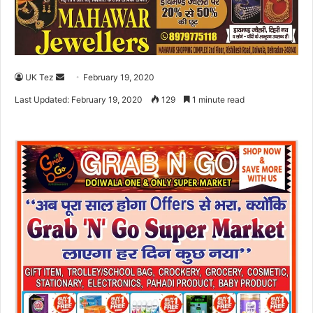
UK Tez
S
February 19, 2020
e
Last Updated: February 19, 2020
129
1 minute read
n
d
a
n
e
m
a
i
l