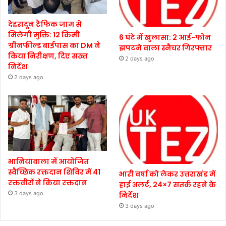
देहरादून ट्रैफिक जाम से
मिलेगी मुक्ति: 12 किमी
6 घंटे में खुलासा: 2 आई-फोन
ग्रीनफील्ड बाईपास का DM ने
झपटने वाला स्नैचर गिरफ्तार
किया निरीक्षण, दिए सख्त
2 days ago
निर्देश
2 days ago
भानियावाला में आयोजित
स्वैच्छिक रक्तदान शिविर में 41
भारी वर्षा को लेकर उत्तराखंड में
रक्तवीरों ने किया रक्तदान
हाई अलर्ट, 24×7 सतर्क रहने के
3 days ago
निर्देश
3 days ago