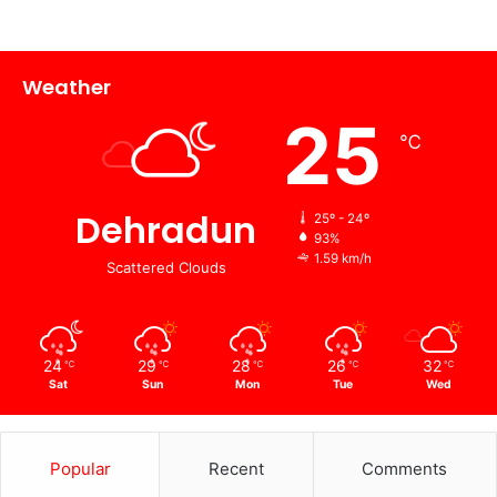
Weather
25
℃
Dehradun
25º - 24º
93%
1.59 km/h
Scattered Clouds
24
29
28
26
32
℃
℃
℃
℃
℃
Sat
Sun
Mon
Tue
Wed
Popular
Recent
Comments