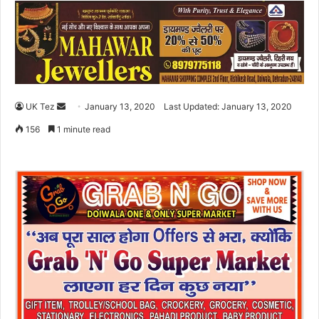
UK Tez
S
January 13, 2020
Last Updated: January 13, 2020
e
156
1 minute read
n
d
a
n
e
m
a
i
l