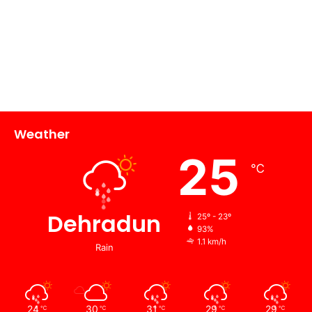
Weather
25
℃
Dehradun
25º - 23º
93%
1.1 km/h
Rain
24
30
31
29
29
℃
℃
℃
℃
℃