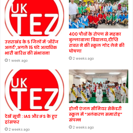
400 पौधों के रोपण से महका
बुल्लावाला विद्यालय,दीप्ति
उत्तराखंड के 5 जिलों में ‘ऑरेंज
रावत ने की स्कूल गोद लेने की
अलर्ट’,अगले 15 घंटे अत्यधिक
घोषणा
भारी बारिश की संभावना
2 weeks ago
1 week ago
होली एंजल सीनियर सेकेंडरी
स्कूल में “अलंकरण समारोह”
देखें सूची : IAS और IFS के हुए
संपन्न
ट्रांसफर
2 weeks ago
2 weeks ago