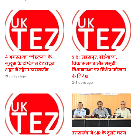
4 अगस्त को “चेहलुम” के
SIR : सहसपुर, डोईवाला,
जुलूस के दृष्टिगत देहरादून
विकासनगर और मसूरी
शहर में रहेगा डायवर्जन
विधानसभा पर विशेष फोकस
के निर्देश
3 days ago
3 days ago
उत्तराखंड में SIR के दूसरे चरण