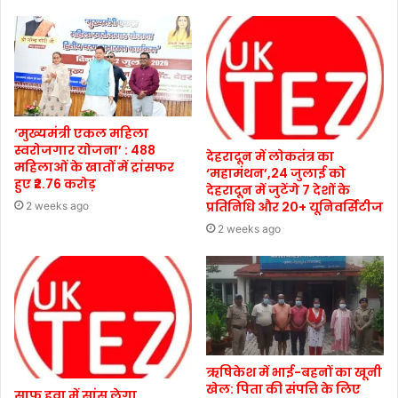
‘मुख्यमंत्री एकल महिला
स्वरोजगार योजना’ : 488
देहरादून में लोकतंत्र का
महिलाओं के खातों में ट्रांसफर
‘महामंथन’,24 जुलाई को
हुए ₹2.76 करोड़
देहरादून में जुटेंगे 7 देशों के
प्रतिनिधि और 20+ यूनिवर्सिटीज
2 weeks ago
2 weeks ago
ऋषिकेश में भाई-बहनों का खूनी
खेल: पिता की संपत्ति के लिए
साफ़ हवा में सांस लेगा