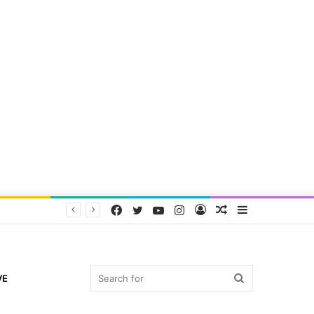
Facebook
Twitter
YouTube
Instagram
Log
Random
Sidebar
In
Article
Search
VE