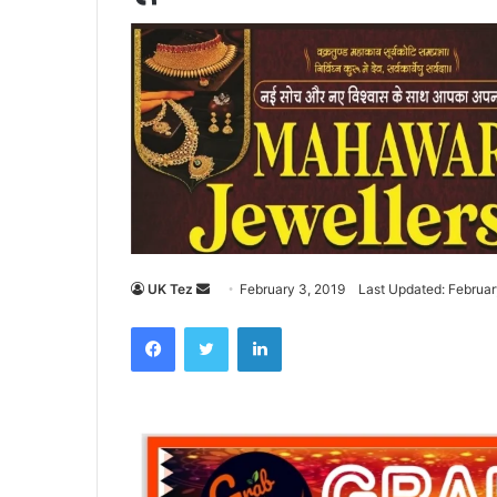
UK Tez
S
February 3, 2019
Last Updated: Februar
e
Facebook
Twitter
LinkedIn
n
d
a
n
e
m