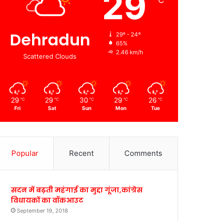
29
℃
Dehradun
29º - 24º
65%
2.46 km/h
Scattered Clouds
29
29
30
29
26
℃
℃
℃
℃
℃
Fri
Sat
Sun
Mon
Tue
Popular
Recent
Comments
सदन में बढ़ती महंगाई का मुद्दा गूंजा,कांग्रेस
विधायकों का वॉकआउट
September 19, 2018