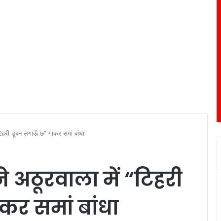
 “टिहरी डूबन लगाऊँ छ” गाकर समां बांधा
 ने अठूरवाला में “टिहरी
कर समां बांधा