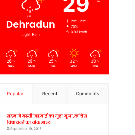
29
℃
Dehradun
29º - 23º
75%
0.93 km/h
Light Rain
28
29
25
32
30
℃
℃
℃
℃
℃
Sun
Mon
Tue
Wed
Thu
Popular
Recent
Comments
सदन में बढ़ती महंगाई का मुद्दा गूंजा,कांग्रेस
विधायकों का वॉकआउट
September 19, 2018