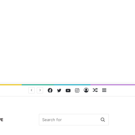
Facebook
Twitter
YouTube
Instagram
Log
Random
Sidebar
In
Article
Search
VE