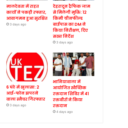
मालदेवता में राहत
देहरादून ट्रैफिक जाम
कार्यों ने पकड़ी रफ्तार,
से मिलेगी मुक्ति: 12
आवागमन हुआ सुरक्षित
किमी ग्रीनफील्ड
बाईपास का DM ने
3 days ago
किया निरीक्षण, दिए
सख्त निर्देश
3 days ago
भानियावाला में
6 घंटे में खुलासा: 2
आयोजित स्वैच्छिक
आई-फोन झपटने
रक्तदान शिविर में 41
वाला स्नैचर गिरफ्तार
रक्तवीरों ने किया
रक्तदान
3 days ago
4 days ago