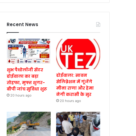
Recent News
शुभ पैथोलॉजी सेंटर
डोईवाला: सावन
डोईवाला का बड़ा
सेलिब्रेशन में गूंजेंगे
तोहफा, मुफ्त शुगर-
मीना राणा और हेमा
बीपी जांच सुविधा शुरू
नेगी करासी के सुर
20 hours ago
20 hours ago