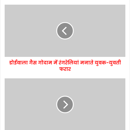
डोईवाला गैस गोदाम में रंगरेलियां मनाते युवक-युवती
फरार