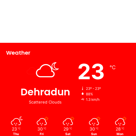
Weather
23
℃
Dehradun
23º - 23º
88%
1.3 km/h
Scattered Clouds
23
30
29
30
28
℃
℃
℃
℃
℃
Thu
Fri
Sat
Sun
Mon