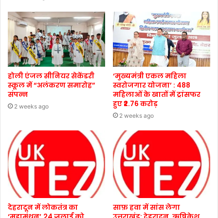
होली एंजल सीनियर सेकेंडरी
‘मुख्यमंत्री एकल महिला
स्कूल में “अलंकरण समारोह”
स्वरोजगार योजना’ : 488
संपन्न
महिलाओं के खातों में ट्रांसफर
हुए ₹2.76 करोड़
2 weeks ago
2 weeks ago
देहरादून में लोकतंत्र का
साफ़ हवा में सांस लेगा
‘महामंथन’,24 जुलाई को
उत्तराखंड: देहरादून, ऋषिकेश