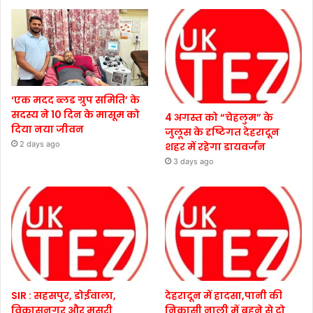
‘एक मदद ब्लड ग्रुप समिति’ के
सदस्य ने 10 दिन के मासूम को
4 अगस्त को “चेहलुम” के
दिया नया जीवन
जुलूस के दृष्टिगत देहरादून
2 days ago
शहर में रहेगा डायवर्जन
3 days ago
SIR : सहसपुर, डोईवाला,
देहरादून में हादसा,पानी की
विकासनगर और मसूरी
निकासी नाली में बहने से दो