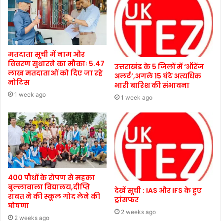
मतदाता सूची में नाम और
विवरण सुधारने का मौकाः 5.47
उत्तराखंड के 5 जिलों में ‘ऑरेंज
लाख मतदाताओं को दिए जा रहे
अलर्ट’,अगले 15 घंटे अत्यधिक
नोटिस
भारी बारिश की संभावना
1 week ago
1 week ago
400 पौधों के रोपण से महका
बुल्लावाला विद्यालय,दीप्ति
देखें सूची : IAS और IFS के हुए
रावत ने की स्कूल गोद लेने की
ट्रांसफर
घोषणा
2 weeks ago
2 weeks ago