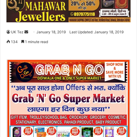
UK Tez
S
January 18, 2019
Last Updated: January 18, 2019
e
134
1 minute read
n
d
a
n
e
m
a
i
l