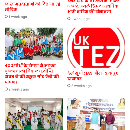
उत्तराखंड के 5 जिलों में ‘ऑरेंज
लाख मतदाताओं को दिए जा रहे
अलर्ट’,अगले 15 घंटे अत्यधिक
नोटिस
भारी बारिश की संभावना
1 week ago
1 week ago
400 पौधों के रोपण से महका
बुल्लावाला विद्यालय,दीप्ति
देखें सूची : IAS और IFS के हुए
रावत ने की स्कूल गोद लेने की
ट्रांसफर
घोषणा
2 weeks ago
2 weeks ago