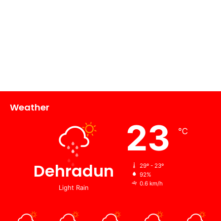
Weather
23
℃
Dehradun
29º - 23º
92%
0.6 km/h
Light Rain