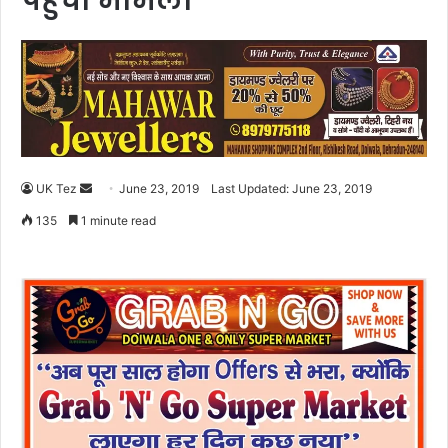
पहुंचा मामला
UK Tez
S
June 23, 2019
Last Updated: June 23, 2019
e
135
1 minute read
n
d
a
n
e
m
a
i
l