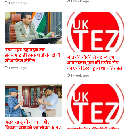
1 week ago
1 week ago
एड्स मुक्त देहरादून का
संकल्प,हाई रिस्क क्षेत्रों की होगी
नंदा की चौकी में बहाल हुआ
जीआईएस मैपिंग
आवागमन,पुल की एप्रोच रोड
का एक हिस्सा हुआ था क्षतिग्रस्त
1 week ago
1 week ago
मतदाता सूची में नाम और
विवरण सुधारने का मौकाः 5.47