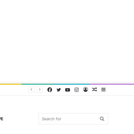
Facebook
Twitter
YouTube
Instagram
Log
Random
Sidebar
In
Article
Search
VE