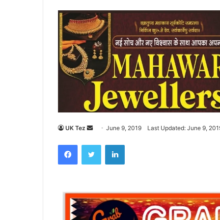
UK Tez
S
June 9, 2019
Last Updated: June 9, 201
e
Facebook
Twitter
LinkedIn
n
d
a
n
e
m