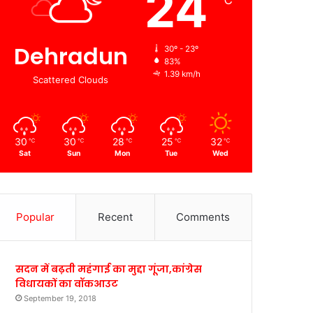
24
℃
Dehradun
30º - 23º
83%
1.39 km/h
Scattered Clouds
30
30
28
25
32
℃
℃
℃
℃
℃
Sat
Sun
Mon
Tue
Wed
Popular
Recent
Comments
सदन में बढ़ती महंगाई का मुद्दा गूंजा,कांग्रेस
विधायकों का वॉकआउट
September 19, 2018