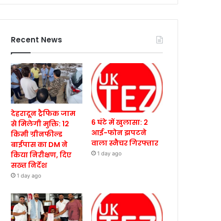
Recent News
देहरादून ट्रैफिक जाम
6 घंटे में खुलासा: 2
से मिलेगी मुक्ति: 12
आई-फोन झपटने
किमी ग्रीनफील्ड
वाला स्नैचर गिरफ्तार
बाईपास का DM ने
किया निरीक्षण, दिए
1 day ago
सख्त निर्देश
1 day ago