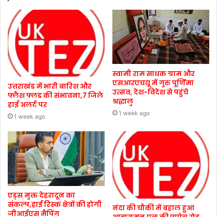
स्वामी राम साधक ग्राम और
एसआरएचयू में गुरु पूर्णिमा
उत्तराखंड में भारी बारिश और
उत्सव, देश-विदेश से पहुंचे
फ्लैश फ्लड की संभावना,7 जिले
श्रद्धालु
हाई अलर्ट पर
1 week ago
1 week ago
एड्स मुक्त देहरादून का
संकल्प,हाई रिस्क क्षेत्रों की होगी
नंदा की चौकी में बहाल हुआ
जीआईएस मैपिंग
आवागमन,पुल की एप्रोच रोड