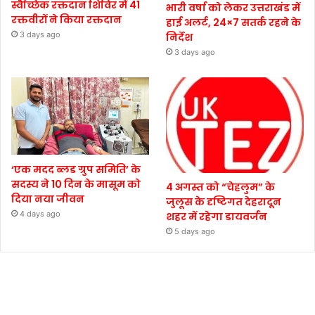
स्वैच्छिक रक्तदान शिविर में 41
भारी वर्षा को लेकर उत्तराखंड में
रक्तवीरों ने किया रक्तदान
हाई अलर्ट, 24×7 सतर्क रहने के
3 days ago
निर्देश
3 days ago
‘एक मदद ब्लड ग्रुप समिति’ के
सदस्य ने 10 दिन के मासूम को
4 अगस्त को “चेहलुम” के
दिया नया जीवन
जुलूस के दृष्टिगत देहरादून
4 days ago
शहर में रहेगा डायवर्जन
5 days ago