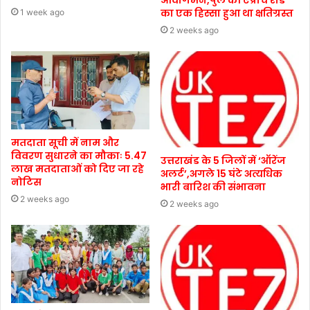
का एक हिस्सा हुआ था क्षतिग्रस्त
1 week ago
2 weeks ago
मतदाता सूची में नाम और
विवरण सुधारने का मौकाः 5.47
उत्तराखंड के 5 जिलों में ‘ऑरेंज
लाख मतदाताओं को दिए जा रहे
अलर्ट’,अगले 15 घंटे अत्यधिक
नोटिस
भारी बारिश की संभावना
2 weeks ago
2 weeks ago