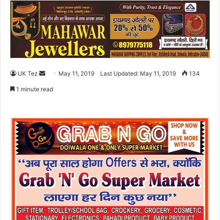
UK Tez
S
May 11, 2019
Last Updated: May 11, 2019
134
e
1 minute read
n
d
a
n
e
m
a
i
l