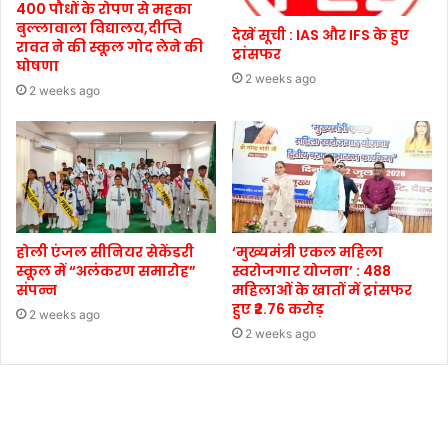
400 पौधों के रोपण से महका
बुल्लावाला विद्यालय,दीप्ति
देखें सूची : IAS और IFS के हुए
रावत ने की स्कूल गोद लेने की
ट्रांसफर
घोषणा
2 weeks ago
2 weeks ago
होली एंजल सीनियर सेकेंडरी
‘मुख्यमंत्री एकल महिला
स्कूल में “अलंकरण समारोह”
स्वरोजगार योजना’ : 488
संपन्न
महिलाओं के खातों में ट्रांसफर
हुए ₹2.76 करोड़
2 weeks ago
2 weeks ago