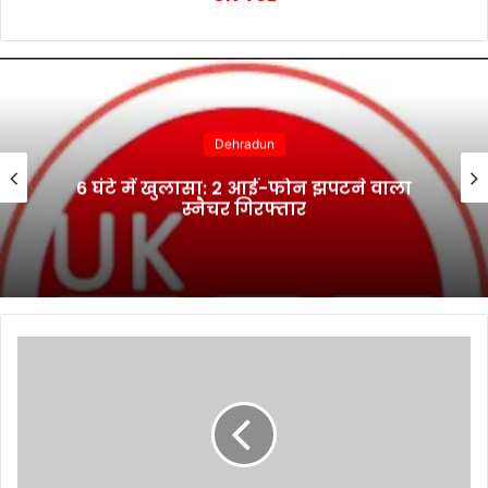
Dehradun
6 घंटे में खुलासा: 2 आई-फोन झपटने वाला
स्नैचर गिरफ्तार