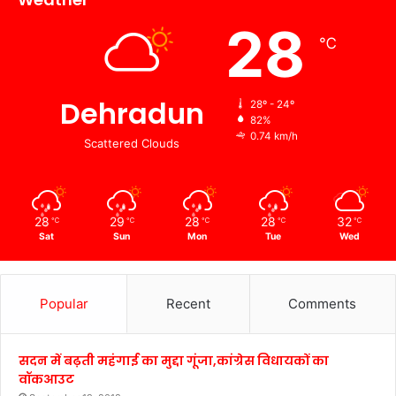
28
℃
Dehradun
28º - 24º
82%
0.74 km/h
Scattered Clouds
28
29
28
28
32
℃
℃
℃
℃
℃
Sat
Sun
Mon
Tue
Wed
Popular
Recent
Comments
सदन में बढ़ती महंगाई का मुद्दा गूंजा,कांग्रेस विधायकों का
वॉकआउट