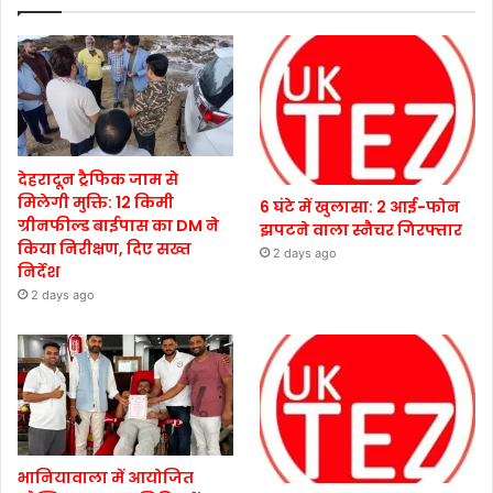
देहरादून ट्रैफिक जाम से
मिलेगी मुक्ति: 12 किमी
6 घंटे में खुलासा: 2 आई-फोन
ग्रीनफील्ड बाईपास का DM ने
झपटने वाला स्नैचर गिरफ्तार
किया निरीक्षण, दिए सख्त
2 days ago
निर्देश
2 days ago
भानियावाला में आयोजित