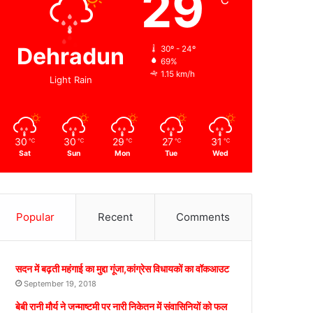
29
℃
Dehradun
30º - 24º
69%
1.15 km/h
Light Rain
30
30
29
27
31
℃
℃
℃
℃
℃
Sat
Sun
Mon
Tue
Wed
Popular
Recent
Comments
सदन में बढ़ती महंगाई का मुद्दा गूंजा,कांग्रेस विधायकों का वॉकआउट
September 19, 2018
बेबी रानी मौर्य ने जन्माष्टमी पर नारी निकेतन में संवासिनियों को फल