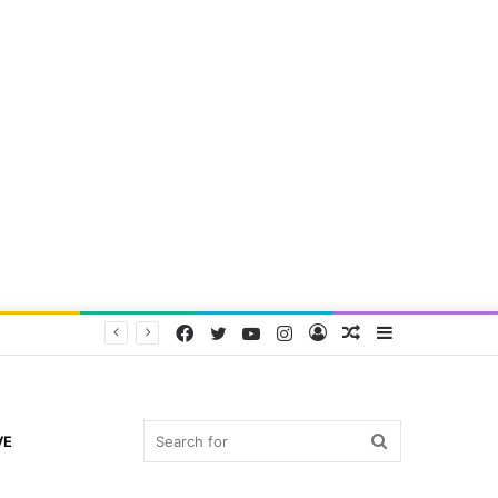
Facebook
Twitter
YouTube
Instagram
Log
Random
Sidebar
In
Article
Search
VE