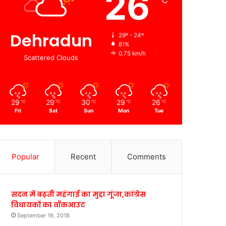
26
℃
Dehradun
29º - 24º
81%
0.75 km/h
Scattered Clouds
29
29
30
29
26
℃
℃
℃
℃
℃
Fri
Sat
Sun
Mon
Tue
Popular
Recent
Comments
सदन में बढ़ती महंगाई का मुद्दा गूंजा,कांग्रेस
विधायकों का वॉकआउट
September 19, 2018