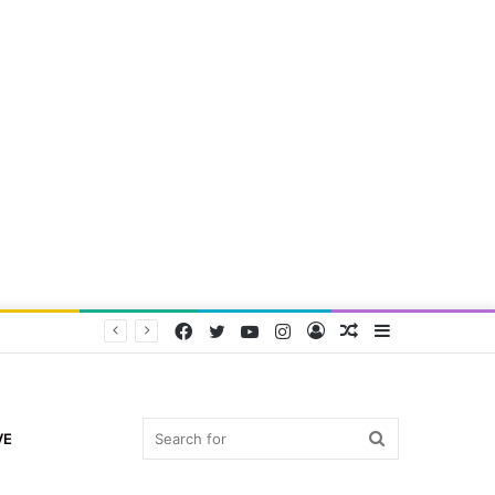
Facebook
Twitter
YouTube
Instagram
Log
Random
Sidebar
In
Article
Search
VE